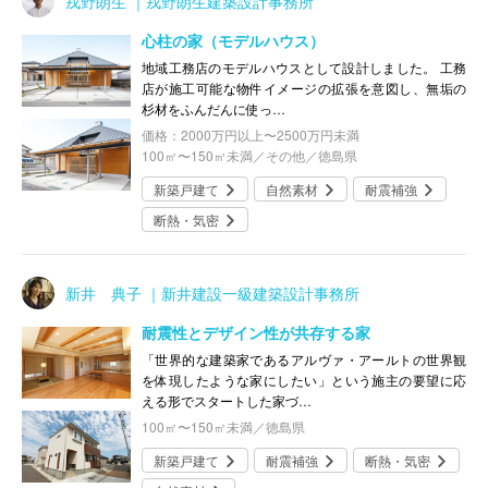
戎野朗生 ｜戎野朗生建築設計事務所
心柱の家（モデルハウス）
地域工務店のモデルハウスとして設計しました。 工務
店が施工可能な物件イメージの拡張を意図し、無垢の
杉材をふんだんに使っ…
価格：2000万円以上〜2500万円未満
100㎡〜150㎡未満／その他／徳島県
新築戸建て
自然素材
耐震補強
断熱・気密
新井 典子 ｜新井建設一級建築設計事務所
耐震性とデザイン性が共存する家
「世界的な建築家であるアルヴァ・アールトの世界観
を体現したような家にしたい」という施主の要望に応
える形でスタートした家づ…
100㎡〜150㎡未満／徳島県
新築戸建て
耐震補強
断熱・気密