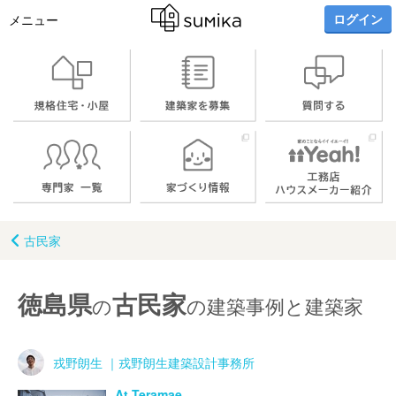
ログイン
メニュー
古民家
徳島県
古民家
の
の建築事例と建築家
戎野朗生 ｜戎野朗生建築設計事務所
At Teramae