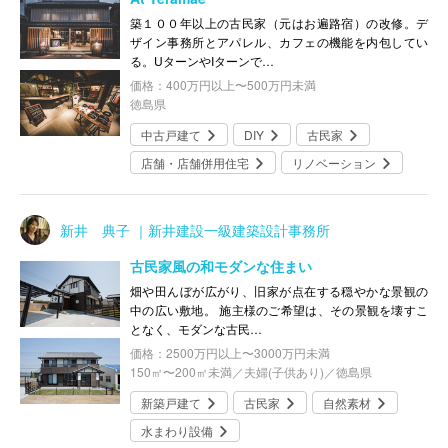
築１００年以上の古民家（元はお遍路宿）の改修。デ
ザイン事務所とアパレル、カフェの機能を内包してい
る。UターンやIターンで…
価格：400万円以上〜500万円未満
徳島県
中古戸建て
DIY
古民家
店舗・店舗併用住宅
リノベーション
新井 典子 ｜新井建設一級建築設計事務所
古民家風の和モダンな住まい
畑や田んぼが広がり、旧家が点在する穏やかな景観の
中の広い敷地。 施主様のご希望は、その景観を壊すこ
となく、モダンな古民…
価格：2500万円以上〜3000万円未満
150㎡〜200㎡未満／夫婦(子供あり)／徳島県
新築戸建て
古民家
自然素材
水まわり設備