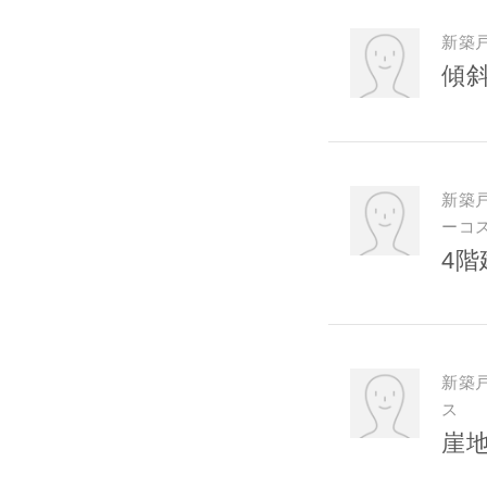
専門家の都
じめご了承
新築
傾
希望の予算
完成希望時
新築
ーコ
4
同居する家
新築
ス
崖
当社は，当
当社はお客