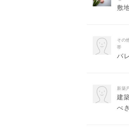
敷
メールアド
ご住所
その
帯
バ
新築
建
べ
建築予定地