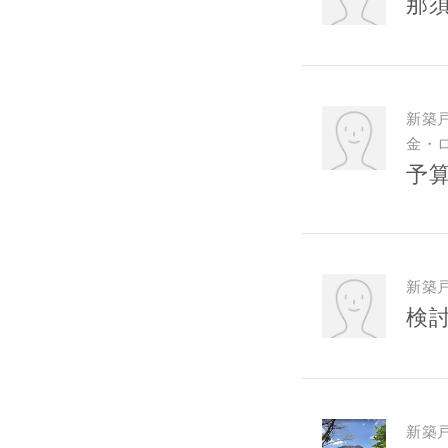
那
新築
金・
予
新築
検討
新築