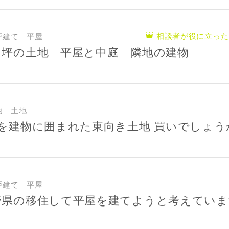
のために利用します。
サービス又は利用契約に関し，お客様に発生した損害について、債務不履行責
の法律上の請求原因の如何を問わず賠償の責任を負わないものとします。
相談者が役に立った
戸建て 平屋
客様が本サービスを利用することにより第三者との間で生じた紛争等について
０坪の土地 平屋と中庭 隣地の建物
します。
キャンセル
入力内容を送信する
他 土地
方を建物に囲まれた東向き土地 買いでしょう
戸建て 平屋
野県の移住して平屋を建てようと考えていま