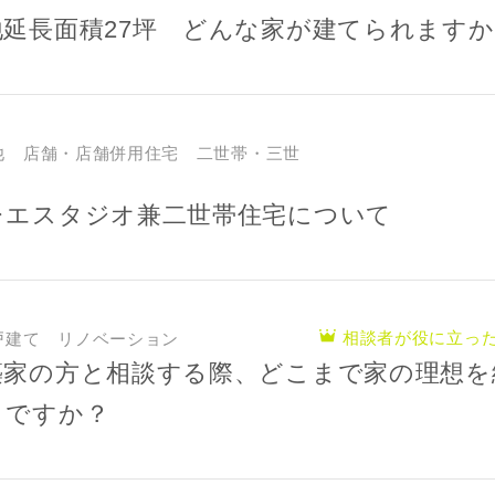
地延長面積27坪 どんな家が建てられますか
レス
郵便番号
-
他 店舗・店舗併用住宅 二世帯・三世
都道府県
レエスタジオ兼二世帯住宅について
市区町村
町名
相談者が役に立っ
戸建て リノベーション
番地、建物名
築家の方と相談する際、どこまで家の理想を
きですか？