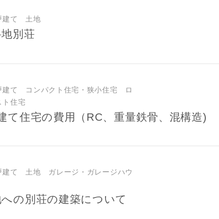
合により、資料の送付が遅くなったり、送付できない場合がありま
閉じる
閉じる
ください。
戸建て 土地
斜地別荘
万円〜
閉じる
期
戸建て コンパクト住宅・狭小住宅 ロ
スト住宅
階建て住宅の費用（RC、重量鉄骨、混構造)
族構成
戸建て 土地 ガレージ・ガレージハウ
資料請求にあたっての注意事項
地への別荘の建築について
社の
プライバシーポリシー
に則って，いただいた情報を利用します。
様からいただいた個人情報を，お客様が指定された専門家へ提供すること、ま