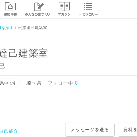
相談する
資
例を探す
根岸達己建築室
達己建築室
達己
埼玉県
フォロー中
0
営業中です
メッセージを送る
資料
自己紹介