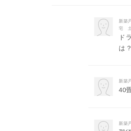
新築
宅 
ド
は
新築
40
新築