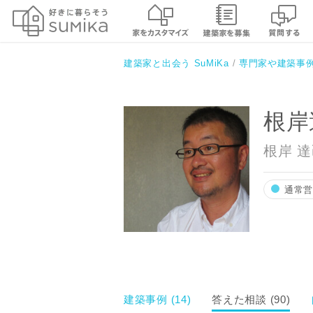
根岸達己建築室
建築家と出会う SuMiKa
専門家や建築事
根岸
根岸 
通常
建築事例 (14)
答えた相談 (90)