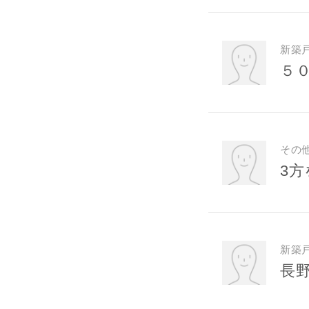
スのご案内
当社は、本
任、その他
新築
当社は、お
５
ないものと
その
3
新築
長