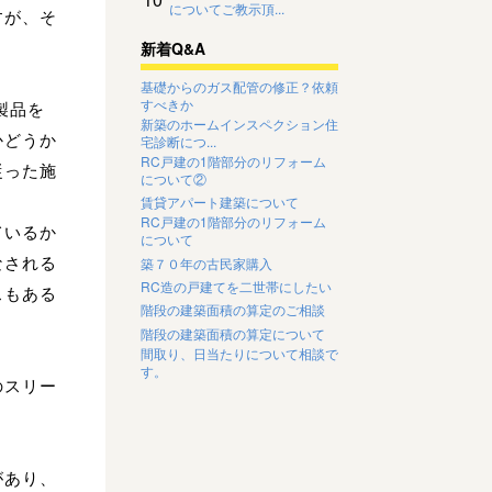
についてご教示頂...
すが、そ
新着Q&A
基礎からのガス配管の修正？依頼
すべきか
製品を
新築のホームインスペクション住
かどうか
宅診断につ...
RC戸建の1階部分のリフォーム
従った施
について②
賃貸アパート建築について
RC戸建の1階部分のリフォーム
ているか
について
なされる
築７０年の古民家購入
RC造の戸建てを二世帯にしたい
スもある
階段の建築面積の算定のご相談
階段の建築面積の算定について
間取り、日当たりについて相談で
す。
のスリー
があり、