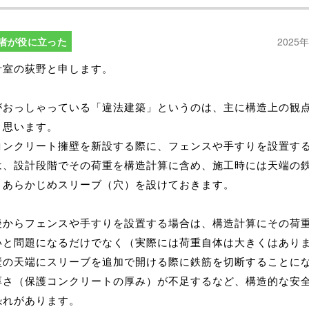
者が役に立った
2025
計室の荻野と申します。
がおっしゃっている「違法建築」というのは、主に構造上の観
と思います。
コンクリート擁壁を新設する際に、フェンスや手すりを設置す
は、設計段階でその荷重を構造計算に含め、施工時には天端の
、あらかじめスリーブ（穴）を設けておきます。
後からフェンスや手すりを設置する場合は、構造計算にその荷
いと問題になるだけでなく（実際には荷重自体は大きくはあり
壁の天端にスリーブを追加で開ける際に鉄筋を切断することに
厚さ（保護コンクリートの厚み）が不足するなど、構造的な安
恐れがあります。