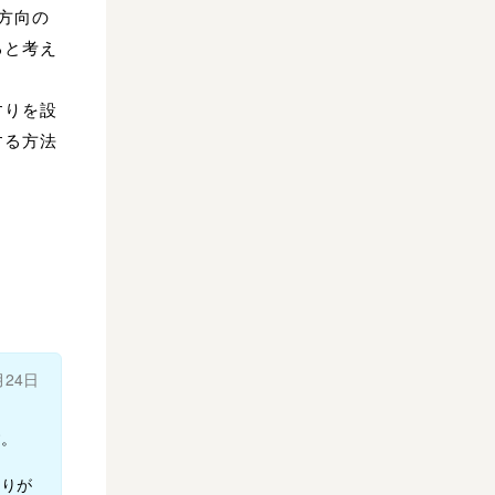
方向の
ると考え
すりを設
する方法
月24日
す。
ありが