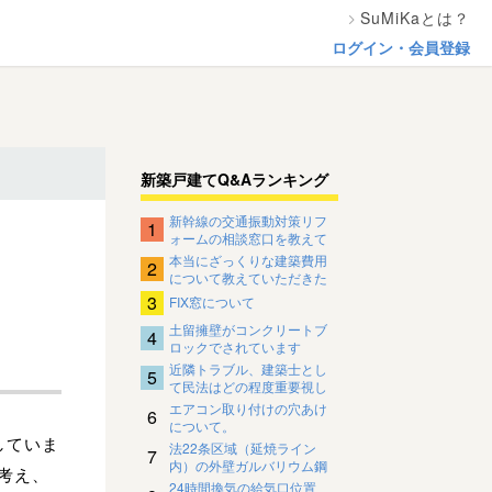
SuMiKaとは？
ログイン・会員登録
新築戸建てQ&Aランキング
新幹線の交通振動対策リフ
1
ォームの相談窓口を教えて
ください。
本当にざっくりな建築費用
2
について教えていただきた
いです
3
FIX窓について
土留擁壁がコンクリートブ
4
ロックでされています
近隣トラブル、建築士とし
5
て民法はどの程度重要視し
ているのですか？
エアコン取り付けの穴あけ
6
について。
していま
法22条区域（延焼ライン
7
内）の外壁ガルバリウム鋼
考え、
板の下地について
24時間換気の給気口位置