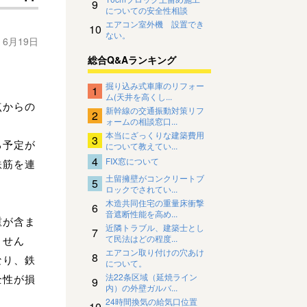
9
についての安全性相談
エアコン室外機 設置でき
10
ない。
年 6月19日
総合Q&Aランキング
掘り込み式車庫のリフォー
1
ム(天井を高くし...
点からの
新幹線の交通振動対策リフ
2
ォームの相談窓口...
本当にざっくりな建築費用
3
る予定が
について教えてい...
4
FIX窓について
鉄筋を連
土留擁壁がコンクリートブ
5
ロックでされてい...
木造共同住宅の重量床衝撃
6
音遮断性能を高め...
重が含ま
近隣トラブル、建築士とし
7
て民法はどの程度...
ません
エアコン取り付けの穴あけ
8
なり、鉄
について。
法22条区域（延焼ライン
全性が損
9
内）の外壁ガルバ...
24時間換気の給気口位置
10