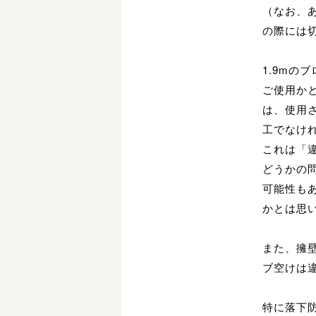
（なお、
の際には
1.9m
ご使用か
は、使用
工でなけ
これは「
どうかの
可能性も
かとは思
また、擁
ブ空けは
特に落下