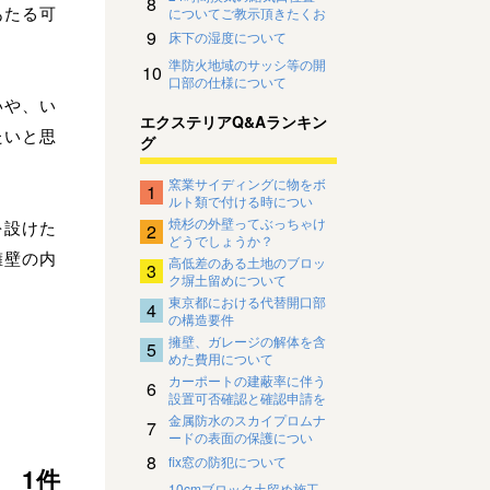
8
あたる可
についてご教示頂きたくお
願い致します。
9
床下の湿度について
準防火地域のサッシ等の開
10
口部の仕様について
いや、い
エクステリアQ&Aランキン
たいと思
グ
窯業サイディングに物をボ
1
ルト類で付ける時につい
て。
焼杉の外壁ってぶっちゃけ
を設けた
2
どうでしょうか？
擁壁の内
高低差のある土地のブロッ
3
ク塀土留めについて
東京都における代替開口部
4
の構造要件
擁壁、ガレージの解体を含
5
めた費用について
カーポートの建蔽率に伴う
6
設置可否確認と確認申請を
行っていただける方を探し
金属防水のスカイプロムナ
7
ております
ードの表面の保護につい
て。
8
fix窓の防犯について
1件
10cmブロック土留め施工