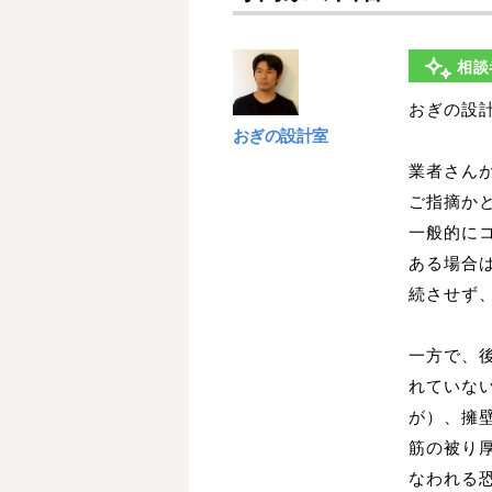
相談
おぎの設
おぎの設計室
業者さん
ご指摘か
一般的に
ある場合
続させず
一方で、
れていな
が）、擁
筋の被り
なわれる