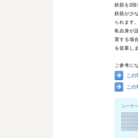
鉄筋を2
鉄筋が少
られます
私自身が
置する場
を提案し
ご参考に
この
この
ユーザ