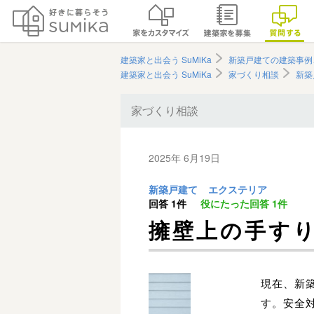
建築家と出会う SuMiKa
新築戸建ての建築事例
建築家と出会う SuMiKa
家づくり相談
新築
家づくり相談
2025年 6月19日
新築戸建て
エクステリア
回答
1件
役にたった回答
1件
擁壁上の手す
現在、新
す。安全