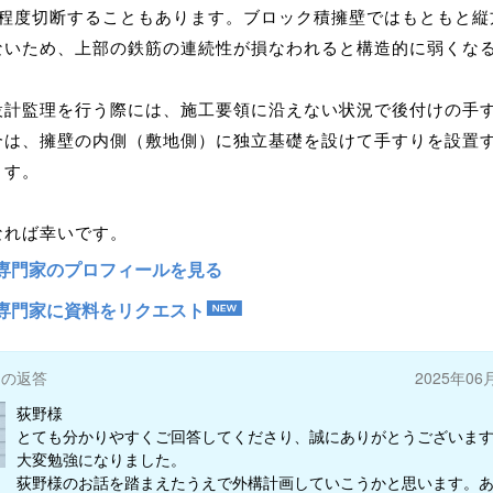
段程度切断することもあります。ブロック積擁壁ではもともと縦
ないため、上部の鉄筋の連続性が損なわれると構造的に弱くな
。
設計監理を行う際には、施工要領に沿えない状況で後付けの手
合は、擁壁の内側（敷地側）に独立基礎を設けて手すりを設置
ます。
なれば幸いです。
専門家のプロフィールを見る
専門家に資料をリクエスト
ーの返答
2025年06
荻野様
とても分かりやすくご回答してくださり、誠にありがとうございま
大変勉強になりました。
荻野様のお話を踏まえたうえで外構計画していこうかと思います。