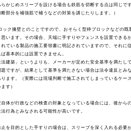
あらかじめスリーブを設ける場合も鉄筋を切断する点は同じで
切断部分を補強筋で補うなどの対策を講じたりします。）
のブロック擁壁とのことですので、おそらく型枠ブロックなどの既
と思います。その場合、天端に手すりやフェンスを設置できる
されている製品の施工要領書に明記されていますので、それに
れば基本的には設置できません。
違法建築」というよりも、メーカーが定めた安全基準を満たし
問題ですが、結果として基準を満たさない場合は法令違反とみ
あります。（実際には現場判断で施工されてしまっているケー
います）
壁自体が行政などの検査の対象となっている場合には、後から
違法行為とみなされる可能性が高いです。
防止を目的とした手すりの場合は、スリーブを深く入れる必要