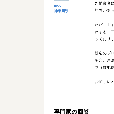
外構業者
moc
能性があ
神奈川県
ただ、手
わゆる「
っており
新造のブ
場合、違
側（敷地
お忙しい
専門家の回答