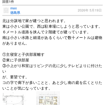
回答1件
max
2026年 5月19日
徳島県
北は分譲地で家が建つと思われます。
東は小さい公園で、西は駐車場にしようと思っています。
６メートル道路を挟んで２階建てが建っています。
南は小さい水路と細道があるくらいで数十メートルは建物
がありません。
①主寝室と子供部屋離す
②東に子供部屋
③小上がり和室はリビングの北に少しテレビよりに付けた
い
が、要望です。
コの字で廊下が多いことと、あと少し南の庭を広くとりた
いことが気になっています。