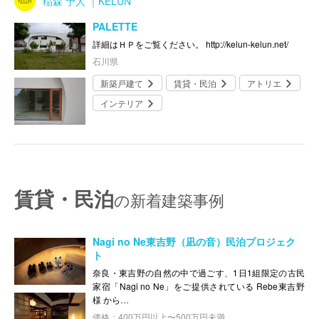
稲森 予人 ｜KELUN
PALETTE
詳細はＨＰをご覧ください。 http://kelun-kelun.net/
石川県
新築戸建て
賃貸・民泊
アトリエ
インテリア
賃貸・民泊
の新着建築事例
Nagi no Ne東吉野（凪の音）民泊プロジェク
ト
奈良・東吉野の自然の中で過ごす、1日1組限定の古民
家宿「Nagi no Ne」をご提供されている Rebe東吉野
様 から…
価格：400万円以上〜500万円未満