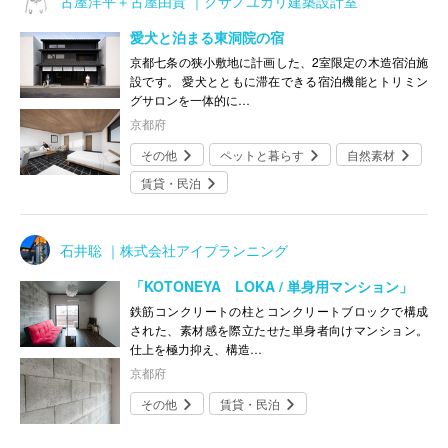
古屋洋平＋古屋由貴 ｜クサノユカリ建築設計室
愛犬と泊まる東洞院の宿
京都七条の狭小敷地に計画した、2室限定の木造宿泊施
設です。 愛犬とともに滞在できる宿泊機能とトリミン
グサロンを一体的に…
京都府
その他
ペットと暮らす
自然素材
賃貸・民泊
石井聡 ｜株式会社アイプランニング
「KOTONEYA LOKA / 単身用マンション」
鉄筋コンクリートの柱とコンクリートブロックで構成
された、素材感を際立たせた単身者向けマンション。
仕上を極力抑え、構造…
京都府
その他
賃貸・民泊