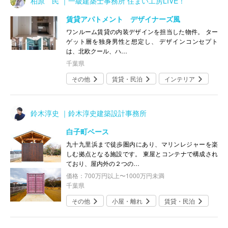
柏原 民 ｜一級建築士事務所 住まい工房LIVE！
賃貸アパトメント デザイナーズ風
ワンルーム賃貸の内装デザインを担当した物件。 ター
ゲット層を独身男性と想定し、 デザインコンセプト
は、北欧クール、ハ…
千葉県
その他
賃貸・民泊
インテリア
鈴木淳史 ｜鈴木淳史建築設計事務所
白子町ベース
九十九里浜まで徒歩圏内にあり、マリンレジャーを楽
しむ拠点となる施設です。 東屋とコンテナで構成され
ており、屋内外の２つの…
価格：700万円以上〜1000万円未満
千葉県
その他
小屋・離れ
賃貸・民泊