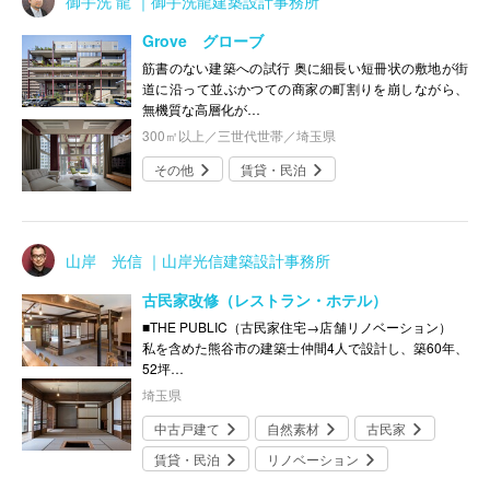
御手洗 龍 ｜御手洗龍建築設計事務所
Grove グローブ
筋書のない建築への試行 奥に細長い短冊状の敷地が街
道に沿って並ぶかつての商家の町割りを崩しながら、
無機質な高層化が…
300㎡以上／三世代世帯／埼玉県
その他
賃貸・民泊
山岸 光信 ｜山岸光信建築設計事務所
古民家改修（レストラン・ホテル）
■THE PUBLIC（古民家住宅→店舗リノベーション）
私を含めた熊谷市の建築士仲間4人で設計し、築60年、
52坪…
埼玉県
中古戸建て
自然素材
古民家
賃貸・民泊
リノベーション