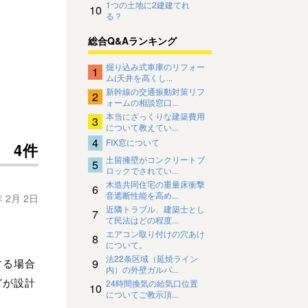
1つの土地に2建建てれ
10
る？
総合Q&Aランキング
掘り込み式車庫のリフォー
1
ム(天井を高くし...
新幹線の交通振動対策リフ
2
ォームの相談窓口...
本当にざっくりな建築費用
3
について教えてい...
4
FIX窓について
4件
土留擁壁がコンクリートブ
5
ロックでされてい...
木造共同住宅の重量床衝撃
6
音遮断性能を高め...
年 2月 2日
近隣トラブル、建築士とし
7
て民法はどの程度...
エアコン取り付けの穴あけ
8
について。
法22条区域（延焼ライン
9
する場合
内）の外壁ガルバ...
どが設計
24時間換気の給気口位置
10
についてご教示頂...