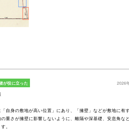
者が役に立った
2026
様
は「自身の敷地が高い位置」にあり、「擁壁」などが敷地に有
物の重さが擁壁に影響しないように、離隔や深基礎、安息角な
ます。