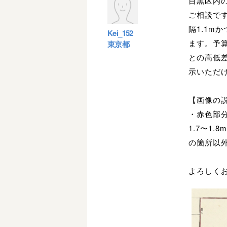
目黒区内の
ご相談で
隔1.1m
Kei_152
ます。予算
東京都
との高低
示いただ
【画像の説
・赤色部
1.7〜1
の箇所以
よろしく