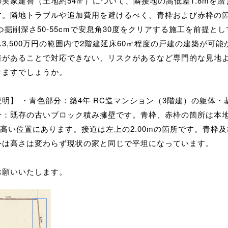
実家建替（土地約54㎡）について、隣接地の高低差1.8mを踏
す。隣地トラブルや追加費用を避けるべく、青枠および赤枠の
かつ掘削深さ50-55cmで安息角30度をクリアする施工を前提と
3,500万円の範囲内で2階建延床60㎡程度の戸建の建築が可能
差があることで対応できない、リスクがあるなど専門的な見地
けますでしょうか。
明】 ・青色部分：築4年 RC造マンション（3階建）の躯体・
分：既存の古いブロック積み擁壁です。青枠、赤枠の箇所は本
.8m高い位置にあります。接道は左上の2.00mの箇所です。青枠
外は高さは変わらず現状の家と同じで平坦になっています。
お願いいたします。