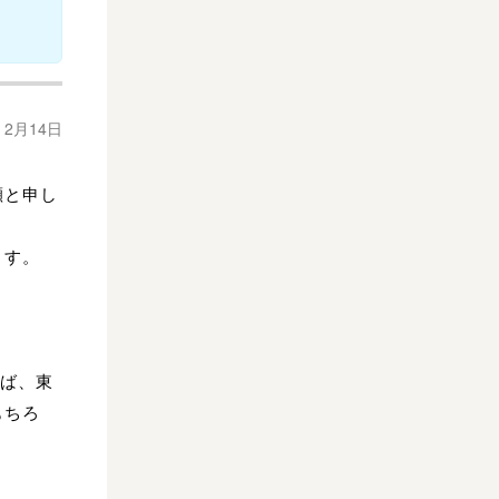
年 2月14日
瀬と申し
ます。
れば、東
もちろ