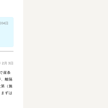
月04日
年 2月 3日
で崖条
が、離隔
次第（施
、まずは