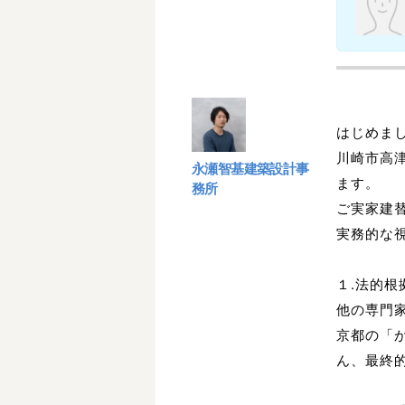
はじめま
川崎市高
永瀬智基建築設計事
ます。
務所
ご実家建
実務的な
１.法的
他の専門家
京都の「
ん、最終