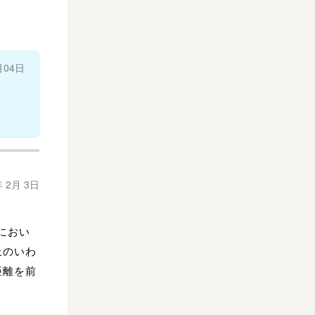
月04日
年 2月 3日
におい
上のいわ
距離を前