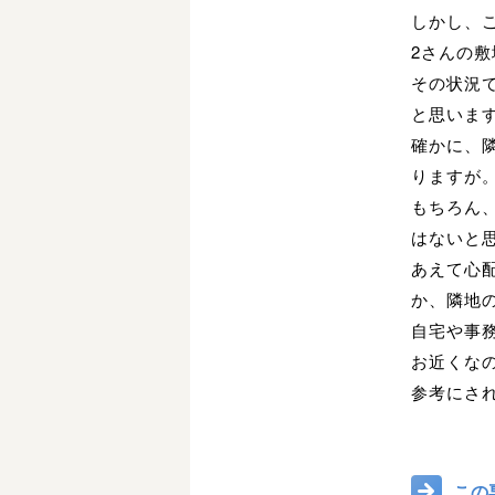
しかし、ご
2さんの
その状況
と思いま
確かに、
りますが
もちろん
はないと
あえて心
か、隣地
自宅や事
お近くな
参考にさ
この