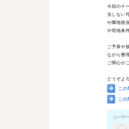
今回のケ
当しない
や隣地状
や現地条
ご予算や
ながら整
ご関心が
どうぞよ
この
この
ユーザ