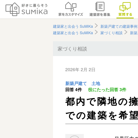
建築家と出会う SuMiKa
新築戸建ての建築事例
建築家と出会う SuMiKa
家づくり相談
新築
家づくり相談
2026年 2月 2日
新築戸建て
土地
回答
4件
役にたった回答
3件
都内で隣地の擁壁
での建築を希