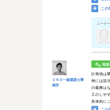
この
ユーザ
相談
計画地は
ＵＮＤ一級建築士事
例には該
務所
の義務は
工のしや
具体的に
この