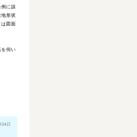
条例に該
敷地形状
ては図面
話を伺い
月04日