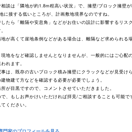
相談は「隣地が約1.8m程高い状況」で、擁壁/ブロック擁壁がKe
敷地に接する低いところが、計画敷地境界なのですね。
でしたら「離隔や安息角」などがお住いの設計に影響するリス
す。
隣地が高くて崖地条例などがある場合は、離隔など求められる
。
、現地をなど確認しませんとなりませんが、一般的にはご心配
思われます。
配事は、既存の古いブロック積み擁壁にクラックなどが見受け
の建物建て方などを確認する必要が必要でしょう。
務所が目黒ですので、コメントさせていただきました。
ので、もしお声かけいただければ拝見/ご相談することも可能で
れてください。
専門家のプロフィールを見る