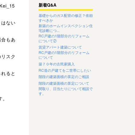
新着Q&A
i_15
基礎からのガス配管の修正？依頼
すべきか
クはない
新築のホームインスペクション住
宅診断につ...
RC戸建の1階部分のリフォーム
場合もあ
について②
賃貸アパート建築について
RC戸建の1階部分のリフォーム
のリスク
について
築７０年の古民家購入
RC造の戸建てを二世帯にしたい
られると
階段の建築面積の算定のご相談
階段の建築面積の算定について
間取り、日当たりについて相談で
す。
す。