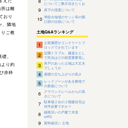
まえた
8
についてご教示頂きたくお
箇所は離
願い致します。
9
床下の湿度について
しており
準防火地域のサッシ等の開
10
口部の仕様について
か、隣地
土地Q&Aランキング
よりご教
土留擁壁がコンクリートブ
1
ロックでされています
近隣トラブル、建築士とし
2
基礎。
て民法はどの程度重要視し
ているのですか？
井戸のあった土地は大丈夫
地より約
3
でしょうか
及び赤枠
4
基礎の立ち上がりの高さ
レッドゾーンがある敷地で
5
の新築について
グラウンドレベルからの高
6
さについて
駐車場２台の２階建住宅は
7
何坪必要ですか？
線路沿いの戸建て木造
8
orRC
9
新幹線沿い 土地