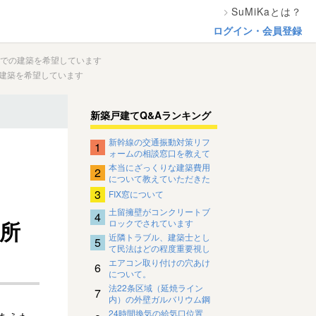
SuMiKaとは？
ログイン・会員登録
場所での建築を希望しています
での建築を希望しています
新築戸建てQ&Aランキング
新幹線の交通振動対策リフ
1
ォームの相談窓口を教えて
ください。
本当にざっくりな建築費用
2
について教えていただきた
いです
3
FIX窓について
土留擁壁がコンクリートブ
4
場所
ロックでされています
近隣トラブル、建築士とし
5
て民法はどの程度重要視し
ているのですか？
エアコン取り付けの穴あけ
6
について。
法22条区域（延焼ライン
7
内）の外壁ガルバリウム鋼
板の下地について
24時間換気の給気口位置