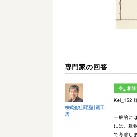
専門家の回答
相談
Kei_152 
株式会社田辺計画工
房
一般的に
には、建
で考慮し