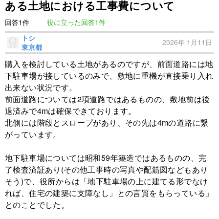
ある土地における工事費について
回答1件
役に立った回答1件
トシ
2026年 1月11日
東京都
購入を検討している土地があるのですが、前面道路には地
下駐車場が接しているのみで、敷地に重機が直接乗り入れ
出来ない状況です。
前面道路については2項道路ではあるものの、敷地前は後
退済みで4mは確保できております。
北側には階段とスロープがあり、その先は4mの道路に繋
がっています。
地下駐車場については昭和59年築造ではあるものの、完
了検査済証あり(その他工事時の写真や配筋図などもあり
そう)で、役所からは「地下駐車場の上に建てる形でなけ
れば、住宅の建築に支障なし」との言質をもらっている」
とのことでした。