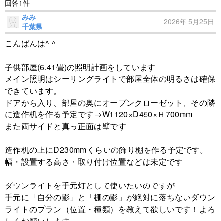
回答1件
みみ
2026年 5月25日
千葉県
こんばんは^ ^
子供部屋(6.41畳)の照明計画をしています
メイン照明はシーリングライトで部屋全体の明るさは確保
できています。
ドアから入り、部屋の奥にオープンクローゼット、その隣
に造作机を作る予定です→W1120×D450×Ｈ700mm
また両サイドと真っ正面は壁です
造作机の上にD230mmくらいの飾り棚を作る予定です。
幅・設置する高さ・取り付け位置などは未定です
ダウンライトを手元灯として使いたいのですが
手元に「自分の影」と「棚の影」が絶対に落ちないダウン
ライトのプラン（位置・種類）を教えて欲しいです！よろ
しくお願いします。