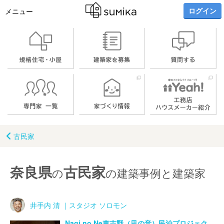
ログイン
メニュー
古民家
奈良県
古民家
の
の建築事例と建築家
井手内 清 ｜スタジオ ソロモン
Nagi no Ne東吉野（凪の音）民泊プロジェク