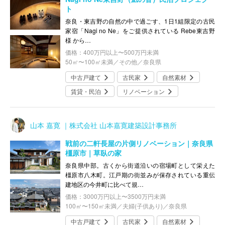
ト
奈良・東吉野の自然の中で過ごす、1日1組限定の古民
家宿「Nagi no Ne」をご提供されている Rebe東吉野
様 から…
価格：400万円以上〜500万円未満
50㎡〜100㎡未満／その他／奈良県
中古戸建て
古民家
自然素材
賃貸・民泊
リノベーション
山本 嘉寛 ｜株式会社 山本嘉寛建築設計事務所
戦前の二軒長屋の片側リノベーション｜奈良県
橿原市｜草臥の家
奈良県中部。古くから街道沿いの宿場町として栄えた
橿原市八木町。江戸期の街並みが保存されている重伝
建地区の今井町に比べて規…
価格：3000万円以上〜3500万円未満
100㎡〜150㎡未満／夫婦(子供あり)／奈良県
中古戸建て
古民家
自然素材