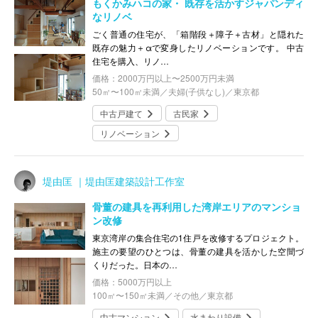
もくかみハコの家・ 既存を活かすジャパンディ
なリノベ
ごく普通の住宅が、「箱階段＋障子＋古材」と隠れた
既存の魅力＋αで変身したリノベーションです。 中古
住宅を購入、リノ…
価格：2000万円以上〜2500万円未満
50㎡〜100㎡未満／夫婦(子供なし)／東京都
中古戸建て
古民家
リノベーション
堤由匡 ｜堤由匡建築設計工作室
骨董の建具を再利用した湾岸エリアのマンショ
ン改修
東京湾岸の集合住宅の1住戸を改修するプロジェクト。
施主の要望のひとつは、骨董の建具を活かした空間づ
くりだった。日本の…
価格：5000万円以上
100㎡〜150㎡未満／その他／東京都
中古マンション
水まわり設備