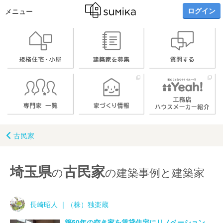
ログイン
メニュー
古民家
埼玉県
古民家
の
の建築事例と建築家
長崎昭人 ｜（株）独楽蔵
築50年の空き家を賃貸住宅にリノベーション