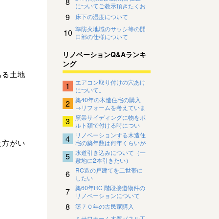
8
についてご教示頂きたくお
願い致します。
9
床下の湿度について
準防火地域のサッシ等の開
10
口部の仕様について
リノベーションQ&Aランキ
ング
ある土地
エアコン取り付けの穴あけ
1
について。
築40年の木造住宅の購入
2
→リフォームを考えていま
す。
窯業サイディングに物をボ
3
ルト類で付ける時につい
て。
リノベーションする木造住
4
た方がい
宅の築年数は何年くらいが
限界でしょうか。
水道引き込みについて（一
5
敷地に2本引きたい）
RC造の戸建てを二世帯に
6
したい
築60年RC 階段接道物件の
7
リノベーションについて
8
築７０年の古民家購入
ミサワホーム木質パネル工