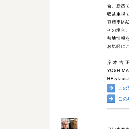
合、新築で
収益重視
容積率MA
その場合、
敷地情報
お気軽に
岸 本 吉 正
YOSHIMA
HP:yk-as.
この
この