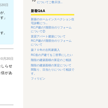
についてご教示頂...
月20日
新着Q&A
すが、
ます」
新築のホームインスペクション住
宅診断につ...
RC戸建の1階部分のリフォーム
について②
ます。
賃貸アパート建築について
RC戸建の1階部分のリフォーム
について
築７０年の古民家購入
RC造の戸建てを二世帯にしたい
10月20日
階段の建築面積の算定のご相談
階段の建築面積の算定について
おしらせ
間取り、日当たりについて相談で
自信があ
す。
フィリピン