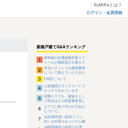
SuMiKaとは？
ログイン・会員登録
新築戸建てQ&Aランキング
新幹線の交通振動対策リフ
1
ォームの相談窓口を教えて
ください。
本当にざっくりな建築費用
2
について教えていただきた
いです
3
FIX窓について
土留擁壁がコンクリートブ
4
ロックでされています
近隣トラブル、建築士とし
5
て民法はどの程度重要視し
ているのですか？
エアコン取り付けの穴あけ
6
について。
法22条区域（延焼ライン
7
内）の外壁ガルバリウム鋼
板の下地について
24時間換気の給気口位置