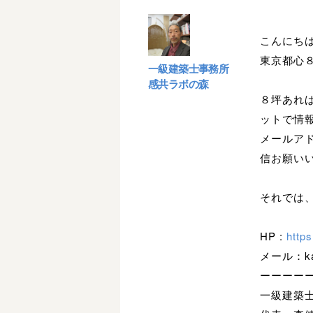
こんにち
東京都心
一級建築士事務所
感共ラボの森
８坪あれ
ットで情
メールア
信お願い
それでは
HP :
http
メール：kan
ーーーー
一級建築