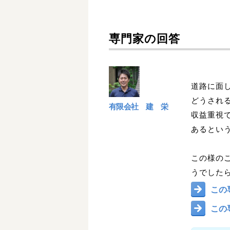
専門家の回答
道路に面
どうされ
有限会社 建 栄
収益重視
あるとい
この様の
うでした
この
この