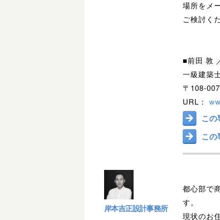
場所をメ
ご検討く
■前田 敦 
一級建築
〒108-0
URL：
ww
この
この
都心部で
す。
岸本吉正設計事務所
現状のお