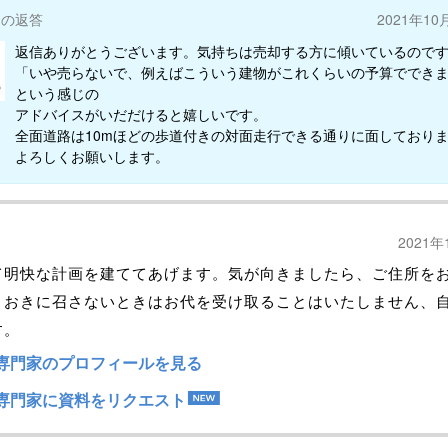
ーの返答
2021年10
返信ありがとうございます。気持ちは売却する方に傾いているので
「いや売らないで、例えばこういう建物がこれくらいの予算ででき
という感じの
アドバイスがいだだけると嬉しいです。
全面道路は10mほどの歩道付きの対面走行できる通りに面しており
よろしくお願いします。
2021年
て明快な計画を建ててあげます。気が向きましたら、ご住所を
！おきに召さないときはお代を受け取ることはいたしません、
す。
専門家のプロフィールを見る
専門家に資料をリクエスト