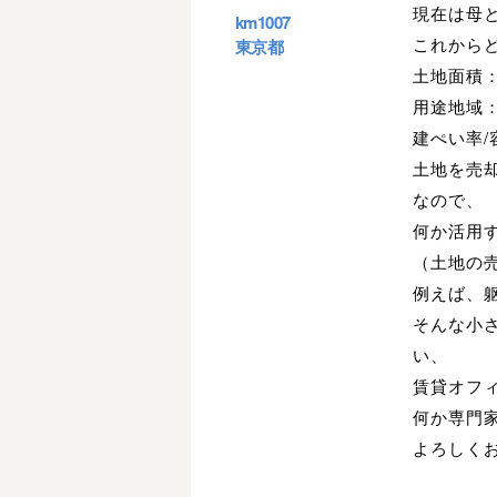
現在は母
km1007
これから
東京都
土地面積：
用途地域
建ぺい率/容
土地を売
なので、
何か活用
（土地の売
例えば、
そんな小
い、
賃貸オフ
何か専門
よろしく