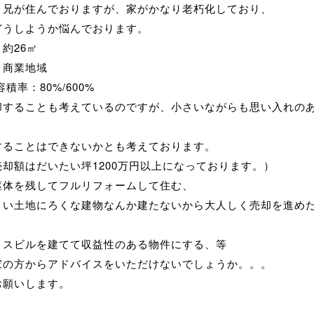
と兄が住んでおりますが、家がかなり老朽化しており、
どうしようか悩んでおります。
約26㎡
：商業地域
積率：80%/600%
却することも考えているのですが、小さいながらも思い入れの
することはできないかとも考えております。
却額はだいたい坪1200万円以上になっております。）
躯体を残してフルリフォームして住む、
さい土地にろくな建物なんか建たないから大人しく売却を進め
ィスビルを建てて収益性のある物件にする、等
家の方からアドバイスをいただけないでしょうか。。。
お願いします。