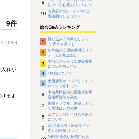
9
法の中古住宅のリノベにつ
いて
お風呂2つにトイレ3つは
10
現実的でしょうか？
9件
総合Q&Aランキング
掘り込み式車庫のリフォー
1
10月20日
ム(天井を高くし...
新幹線の交通振動対策リフ
2
ォームの相談窓口...
本当にざっくりな建築費用
3
について教えてい...
い入れが
4
FIX窓について
土留擁壁がコンクリートブ
5
ロックでされてい...
木造共同住宅の重量床衝撃
6
だけるよ
音遮断性能を高め...
近隣トラブル、建築士とし
7
て民法はどの程度...
エアコン取り付けの穴あけ
8
について。
法22条区域（延焼ライン
9
内）の外壁ガルバ...
24時間換気の給気口位置
10