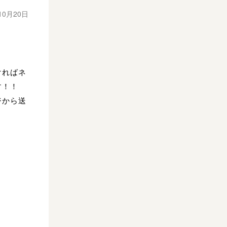
10月20日
ければネ
す！！
ジから送