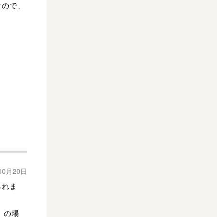
すので、
10月20日
られま
）の場