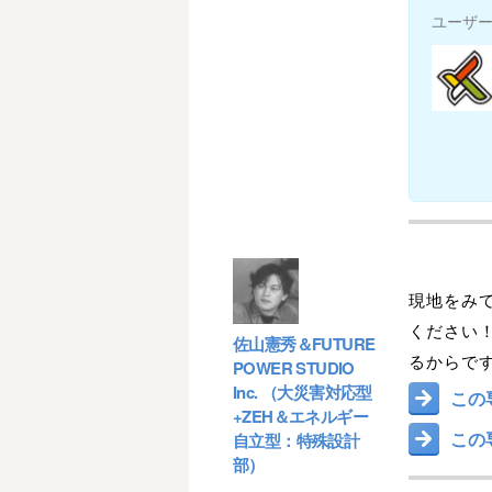
ユーザ
現地をみ
ください
佐山憲秀＆FUTURE
るからで
POWER STUDIO
Inc. （大災害対応型
この
+ZEH＆エネルギー
この
自立型：特殊設計
部）