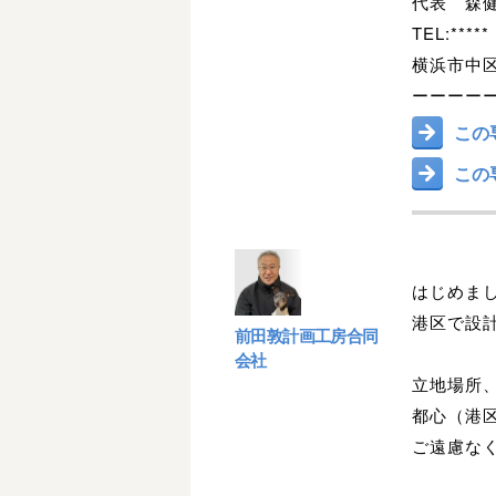
代表 森
TEL:*****
横浜市中区海
ーーーー
この
この
はじめま
港区で設
前田敦計画工房合同
会社
立地場所
都心（港
ご遠慮な