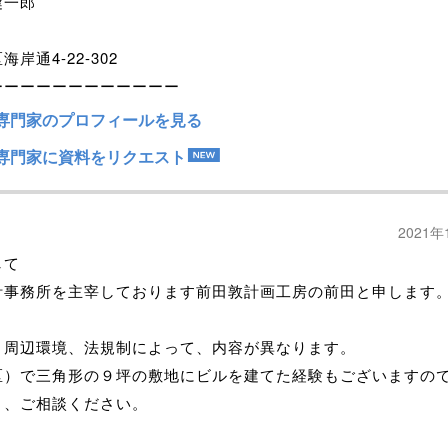
健一郎
岸通4-22-302
ーーーーーーーーーーーー
専門家のプロフィールを見る
専門家に資料をリクエスト
2021年
して
計事務所を主宰しております前田敦計画工房の前田と申します
、周辺環境、法規制によって、内容が異なります。
区）で三角形の９坪の敷地にビルを建てた経験もございますの
く、ご相談ください。