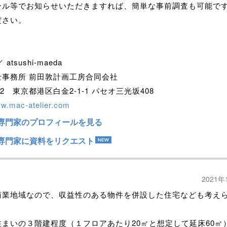
ール等でお知らせいただきますれば、簡単な事前調査も可能で
ださい。
／ atsushi-maeda
士事務所 前田敦計画工房合同会社
072 東京都港区白金2-1-1 パセオ三光坂408
w.mac-atelier.com
専門家のプロフィールを見る
専門家に資料をリクエスト
2021年
商業地域なので、収益性のある物件を併設した住宅なども考え
住まいの３階建程度（１フロアあたり20㎡と想定して延床60㎡