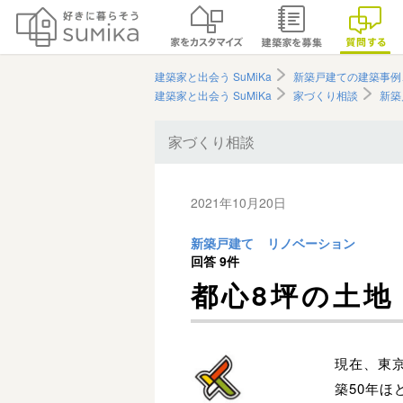
建築家と出会う SuMiKa
新築戸建ての建築事例
建築家と出会う SuMiKa
家づくり相談
新築
家づくり相談
2021年10月20日
新築戸建て
リノベーション
回答
9件
都心8坪の土地
現在、東
築50年ほ