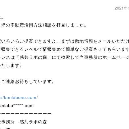
2021年
は。
８坪の不動産活用方法相談を拝見しました。
ばいろいろご提案できますよ。まずは敷地情報をメールいただ
報収集できるレベルで情報集めて簡単なご提案させてもらいま
ドレスは「感共ラボの森」にて検索して当事務所のホームペー
いたします。
、ご連絡お待ちしています。
s://kanlabono.com/
labo*****.com
ーーーーーーーーーーーー
士事務所 感共ラボの森