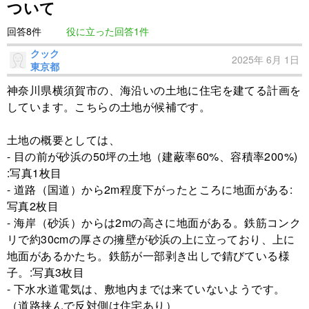
ついて
回答8件
役に立った回答1件
クック
2025年 6月 1日
東京都
神奈川県横須賀市の、海沿いの土地に住宅を建てる計画を
しています。こちらの土地が候補です。
土地の概要としては、
- 目の前が砂浜の50坪の土地（建蔽率60%、容積率200%)
:写真1枚目
- 道路（国道）から2m程度下がったところに地面がある:
写真2枚目
- 海岸（砂浜）からは2mの高さに地面がある。鉄筋コンク
リで約30cmの厚さの擁壁が砂浜の上に立っており、上に
地面があるかたち。鉄筋が一部剥き出しで錆びている様
子。:写真3枚目
- 下水水道電気は、敷地内までは来ていないようです。
（道路挟んで反対側は住宅あり）