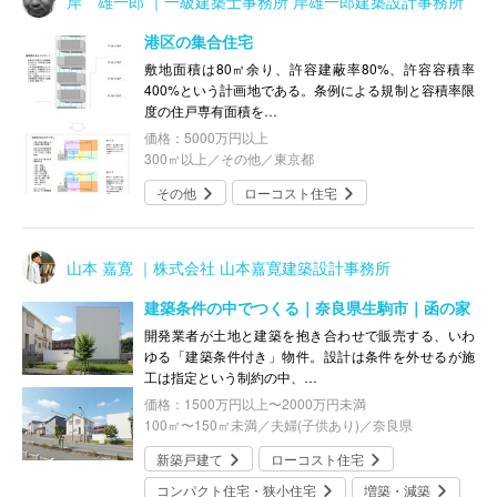
岸 雄一郎 ｜一級建築士事務所 岸雄一郎建築設計事務所
港区の集合住宅
敷地面積は80㎡余り、許容建蔽率80%、許容容積率
400%という計画地である。条例による規制と容積率限
度の住戸専有面積を…
価格：5000万円以上
300㎡以上／その他／東京都
その他
ローコスト住宅
山本 嘉寛 ｜株式会社 山本嘉寛建築設計事務所
建築条件の中でつくる｜奈良県生駒市｜函の家
開発業者が土地と建築を抱き合わせで販売する、いわ
ゆる「建築条件付き」物件。設計は条件を外せるが施
工は指定という制約の中、…
価格：1500万円以上〜2000万円未満
100㎡〜150㎡未満／夫婦(子供あり)／奈良県
新築戸建て
ローコスト住宅
コンパクト住宅・狭小住宅
増築・減築