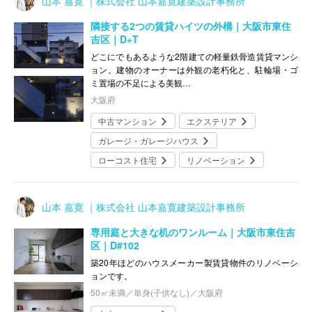
山本 嘉寛 ｜株式会社 山本嘉寛建築設計事務所
隣接する2つの賃貸ハイツの外構｜大阪市東住
吉区｜D+T
どこにでもあるような2階建ての軽量鉄骨造賃貸マンシ
ョン。建物のオーナーは外観の老朽化と、駐輪場・ゴ
ミ置場の不足による美観…
大阪府
中古マンション
エクステリア
ガレージ・ガレージハウス
ローコスト住宅
リノベーション
山本 嘉寛 ｜株式会社 山本嘉寛建築設計事務所
専用庭と大きな机のワンルーム｜大阪市東住吉
区｜D#102
築20年ほどのハウスメーカー製賃貸物件のリノベーシ
ョンです。
50㎡未満／単身(子供なし)／大阪府