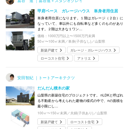
冨谷 進 ｜冨谷進＋スタジオグレイ
甲府ベース ガレージハウス 単身者用住居
単身者用住居になります。１階はガレージ（２台）に
なっていて、車以外にも自転車など多くのものがあり
ます。２階は大きな１ワン…
価格：1000万円以上〜1500万円未満
50㎡〜100㎡未満／単身(子供なし)／山梨県
新築戸建て
ガレージ・ガレージハウス
ローコスト住宅
アトリエ
安田智紀 ｜トートアーキテクツ
だんだん積木の家
山梨県の新築住宅のプロジェクトです。 nLDKと呼ばれ
る不動産から考えられた建物の様式の中で、nの面積を
最小限にし…
100㎡〜150㎡未満／夫婦(子供あり)／山梨県
新築戸建て
ローコスト住宅