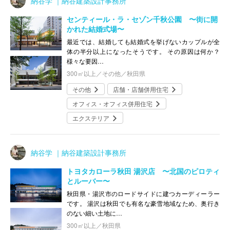
納谷学 ｜納谷建築設計事務所
センティール・ラ・セゾン千秋公園 〜街に開
かれた結婚式場〜
最近では、結婚しても結婚式を挙げないカップルが全
体の半分以上になったそうです。 その原因は何か？
様々な要因…
300㎡以上／その他／秋田県
その他
店舗・店舗併用住宅
オフィス・オフィス併用住宅
エクステリア
納谷学 ｜納谷建築設計事務所
トヨタカローラ秋田 湯沢店 〜北国のピロティ
とルーバー〜
秋田県・湯沢市のロードサイドに建つカーディーラー
です。 湯沢は秋田でも有名な豪雪地域なため、奥行き
のない細い土地に…
300㎡以上／秋田県