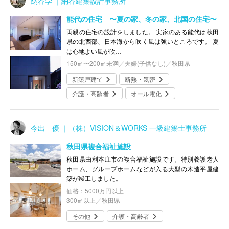
納谷学 ｜納谷建築設計事務所
能代の住宅 〜夏の家、冬の家、北国の住宅〜
両親の住宅の設計をしました。 実家のある能代は秋田
県の北西部、日本海から吹く風は強いところです。 夏
は心地よい風が吹…
150㎡〜200㎡未満／夫婦(子供なし)／秋田県
新築戸建て
断熱・気密
介護・高齢者
オール電化
今出 優 ｜（株）VISION＆WORKS 一級建築士事務所
秋田県複合福祉施設
秋田県由利本庄市の複合福祉施設です。特別養護老人
ホーム、グループホームなどが入る大型の木造平屋建
築が竣工しました。
価格：5000万円以上
300㎡以上／秋田県
その他
介護・高齢者