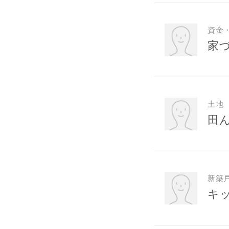
資金
家
土地
田
新築
キ