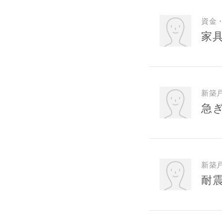
専門家の都
じめご了承
資金
家
希望の予算
完成希望時
新築
急
同居する家
新築
耐
当社は，当
当社はお客