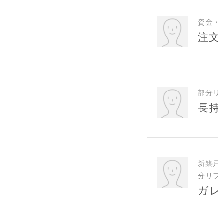
資金
注
部分
長
新築
分リ
ガ
お名前