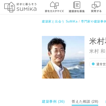
米村和夫建築アトリエ/風のアト
建築家と出会う SuMiKa
専門家や建築事
米村
米村 
通常
建築事例 (36)
答えた相談 (28)