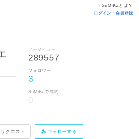
SuMiKaとは？
料をリクエスト
フォローする
ログイン・会員登録
ページビュー
エ
289557
フォロワー
3
SuMiKaで成約
0
をリクエスト
フォローする