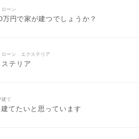
のために利用します。
・ローン
サービス又は利用契約に関し，お客様に発生した損害について、債務不履行責
00万円で家が建つでしょうか？
の法律上の請求原因の如何を問わず賠償の責任を負わないものとします。
客様が本サービスを利用することにより第三者との間で生じた紛争等について
します。
キャンセル
入力内容を送信する
・ローン エクステリア
クステリア
戸建て
を建てたいと思っています