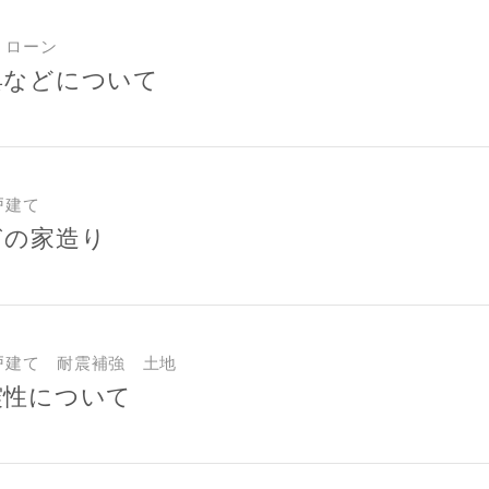
合により、資料の送付が遅くなったり、送付できない場合がありま
閉じる
閉じる
ください。
・ローン
具などについて
万円〜
閉じる
期
戸建て
ぎの家造り
族構成
戸建て 耐震補強 土地
震性について
資料請求にあたっての注意事項
社の
プライバシーポリシー
に則って，いただいた情報を利用します。
様からいただいた個人情報を，お客様が指定された専門家へ提供すること、ま