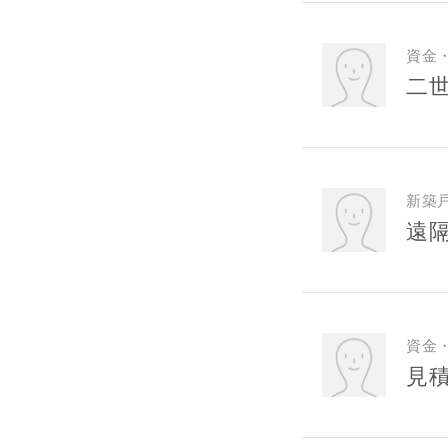
メールアド
資金
二
ご住所
新築
遠
資金
見
建築予定地