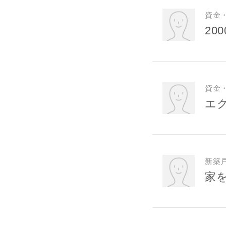
スのご案内
資金
当社は、本
20
任、その他
当社は、お
ないものと
資金
エ
新築
家