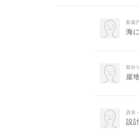
新築
海
部分
崖
資金
設