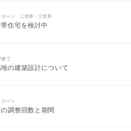
レス
・ローン 二世帯・三世帯
世帯住宅を検討中
郵便番号
-
都道府県
戸建て
市区町村
隔地の建築設計について
町名
番地、建物名
・ローン
積の調整回数と期間