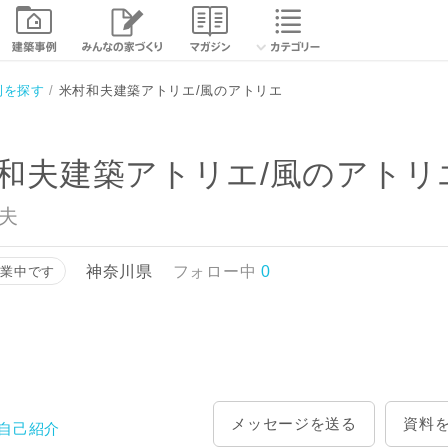
リエ
相談する
資
例を探す
米村和夫建築アトリエ/風のアトリエ
和夫建築アトリエ/風のアトリ
和夫
神奈川県
フォロー中
0
営業中です
メッセージを送る
資料
自己紹介