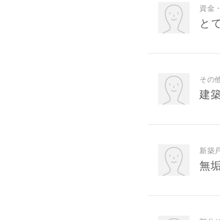
資金
と
その
建
新築
無