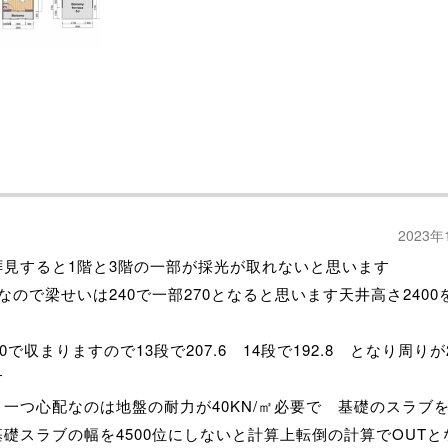
2023年
拝見すると1階と3階の一部が採光が取れないと思います
なので梁せいは240で一部270となると思います天井高さ2400
00で収まりますので13段で207.6 14段で192.8 となり周りが
す
一つ心配なのは地盤の耐力が40KN/㎡必要で 基礎のスラブ
礎スラブの幅を4500位にしないと計算上転倒の計算でOUTと