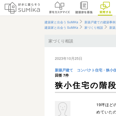
建築家と出会う SuMiKa
新築戸建ての建築事例
建築家と出会う SuMiKa
家づくり相談
新築
家づくり相談
2023年10月25日
新築戸建て
コンパクト住宅・狭小
回答
7件
狭小住宅の階
19坪ほど
めていた