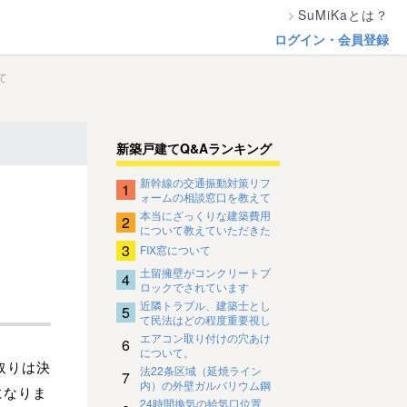
SuMiKaとは？
ログイン・会員登録
て
新築戸建てQ&Aランキング
新幹線の交通振動対策リフ
1
ォームの相談窓口を教えて
ください。
本当にざっくりな建築費用
2
について教えていただきた
いです
3
FIX窓について
土留擁壁がコンクリートブ
4
ロックでされています
近隣トラブル、建築士とし
5
て民法はどの程度重要視し
ているのですか？
エアコン取り付けの穴あけ
6
について。
取りは決
法22条区域（延焼ライン
7
内）の外壁ガルバリウム鋼
になりま
板の下地について
24時間換気の給気口位置