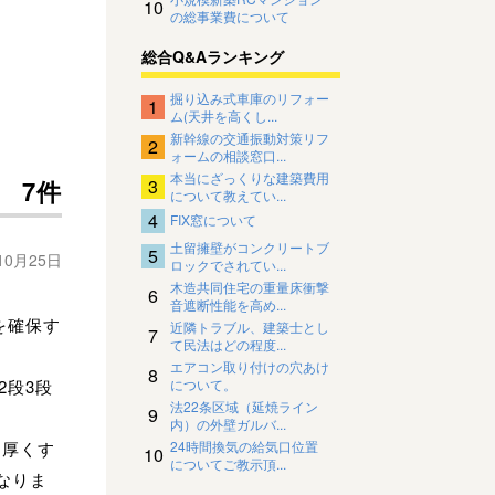
10
の総事業費について
総合Q&Aランキング
掘り込み式車庫のリフォー
1
ム(天井を高くし...
新幹線の交通振動対策リフ
2
ォームの相談窓口...
本当にざっくりな建築費用
3
7件
について教えてい...
4
FIX窓について
土留擁壁がコンクリートブ
5
10月25日
ロックでされてい...
木造共同住宅の重量床衝撃
6
音遮断性能を高め...
を確保す
近隣トラブル、建築士とし
7
て民法はどの程度...
エアコン取り付けの穴あけ
8
2段3段
について。
法22条区域（延焼ライン
9
内）の外壁ガルバ...
を厚くす
24時間換気の給気口位置
10
についてご教示頂...
なりま