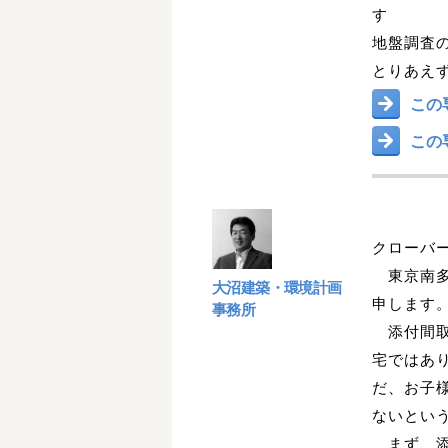
す
地盤調査
とりあえ
この
この
クローバ
東京南多
大沼建築・環境計画
申します
事務所
添付間取
宅ではあ
だ、お子
ないとい
まず、添