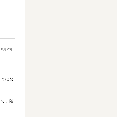
10月26日
さまにな
して、階