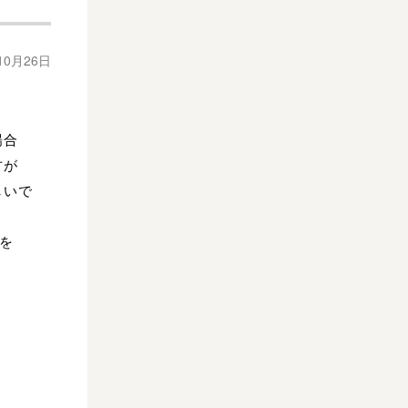
10月26日
場合
方が
しいで
を