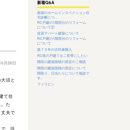
新着Q&A
新築のホームインスペクション住
宅診断につ...
RC戸建の1階部分のリフォーム
について②
賃貸アパート建築について
RC戸建の1階部分のリフォーム
について
築７０年の古民家購入
RC造の戸建てを二世帯にしたい
階段の建築面積の算定のご相談
10月26日
階段の建築面積の算定について
間取り、日当たりについて相談で
す。
の大沼と
フィリピン
建て住
ん。た
り丈夫で
うで、設