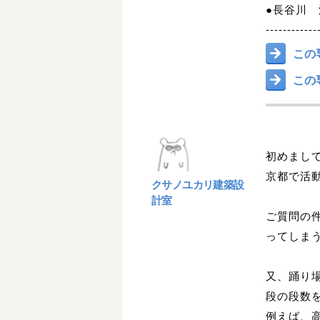
●長谷川 
------------
この
この
初めまし
京都で活
クサノユカリ建築設
計室
ご質問の
ってしま
又、踊り
段の段数
例えば、高