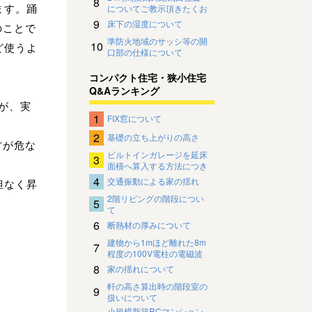
8
ます。踊
についてご教示頂きたくお
願い致します。
9
床下の湿度について
のことで
準防火地域のサッシ等の開
10
ど使うよ
口部の仕様について
コンパクト住宅・狭小住宅
Q&Aランキング
が、実
1
FIX窓について
2
基礎の立ち上がりの高さ
方が危な
ビルトインガレージを延床
3
面積へ算入する方法につき
まして
4
交通振動による家の揺れ
担なく昇
2階リビングの階段につい
5
。
て
6
断熱材の厚みについて
建物から1mほど離れた8m
7
程度の100V電柱の電磁波
影響について
8
家の揺れについて
軒の高さ算出時の階段室の
9
扱いについて
小規模新築RCマンション