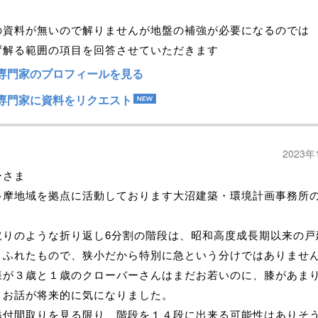
の資料が無いので解りませんが地盤の補強が必要になるのでは
ず解る範囲の項目を回答させていただきます
専門家のプロフィールを見る
専門家に資料をリクエスト
2023年
ーさま
摩地域を拠点に活動しております大沼建築・環境計画事務所
。
りのような折り返し6分割の階段は、昭和高度成長期以来の戸
りふれたもので、狭小だから特別に急という分けではありませ
様が３歳と１歳のクローバーさんはまだお若いのに、膝があま
うお話が将来的に気になりました。
付間取りを見る限り、階段を１４段に出来る可能性はありそ