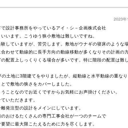
2023年
市で設計事務所をやっているアイ・シ－企画株式会社
といいます。こうゆう狭小敷地は難しいですね。
経験していますが、苦労します。敷地がウナギの寝床のような
に合わせて動線的に長手方向の動線移動が多くなりその計画の
どの配置上しっくりくる場合が多いです。特に階段の配置は難
2坪の土地に3階建てをやりましたが、縦動線と水平動線の重なり
ことで敷地の狭さをカバーしました。
ううことなのでお近くですからお気軽にお声掛けください。
せていただきます。
分離発注型の設計をメインにしています。
頼のおけるたくさんの専門工事会社が一つのチームで
ご要望に最大限こたえるために力を尽くします。