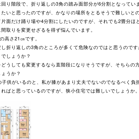
は回り階段で、折り返しの3角の踏み面部分が6分割となってい
りたいと思ったのですが、かなりの場所をとるそうで難しいと
て片面だけ踊り場や4分割にしたいのですが、それでも2畳分ほ
に間取りを変更せざるを得ず悩んでいます。
段の高さ21㎝です。
だし折り返しの3角のところが多くて危険なのではと思うのです
うでしょうか？
をどうしても変更するなら直階段になりそうですが、そちらの
しょうか？
歳の子供がいるのと、私が膝があまり丈夫でないのでなるべく負
きればと思っているのですが、狭小住宅では難しいでしょうか