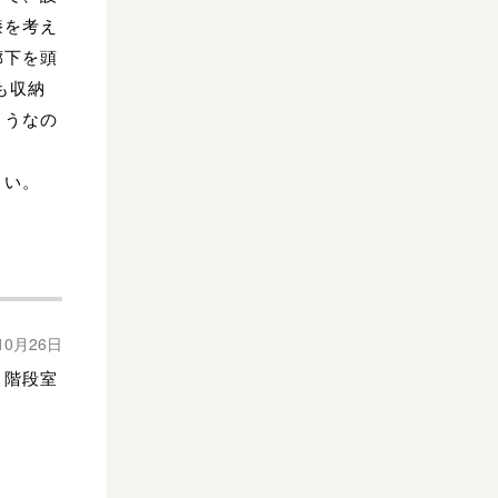
膝を考え
廊下を頭
も収納
ようなの
さい。
10月26日
、階段室