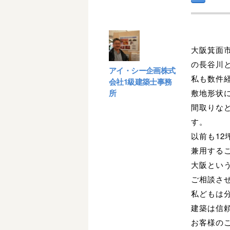
大阪箕面
の長谷川
アイ・シー企画株式
私も数件
会社1級建築士事務
所
敷地形状
間取りな
す。
以前も1
兼用する
大阪とい
ご相談さ
私どもは
建築は信
お客様の