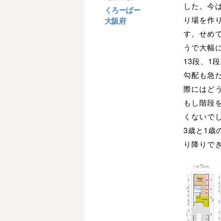
した。今
くろーばー
り場を作
大阪府
す。せめ
うで大幅
13段、1
勾配も急
際にはど
もし階段
くないで
3歳と1
り降りで