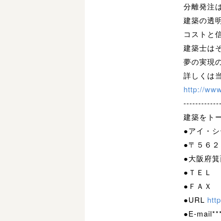
分離発注
建築の透
コストと
建築士は
夢の実現
詳しくは
http://ww
------------
建築をト
●アイ・
●〒
●大阪府
●ＴＥＬ
●ＦＡＸ
●URL
htt
●E-mail**