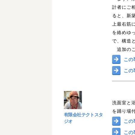
計者にご
ると、新
上最右筋
を絡めゆ
で、構造
追加のご
この
この
洗面室と
を踊り場
有限会社テクトスタ
この
ジオ
この