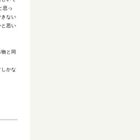
と思っ
できない
かと思い
べ物と同
すしかな