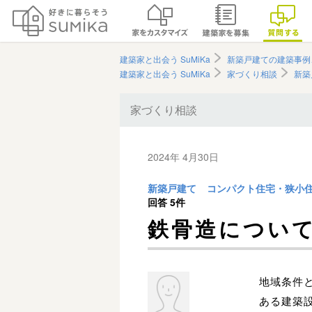
建築家と出会う SuMiKa
新築戸建ての建築事例
建築家と出会う SuMiKa
家づくり相談
新築
家づくり相談
2024年 4月30日
新築戸建て
コンパクト住宅・狭小
回答
5件
鉄骨造につい
地域条件
ある建築設