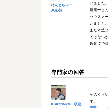
いました
けんとちゅー
建築士さ
東京都
ハウスメ
いました
また木造
ではない
鉄骨造で
専門家の回答
そのくら
す。
IGArchitects一級建