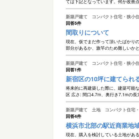
ては下記となっています。何か改善点
新築戸建て コンパクト住宅・狭小
回答
5件
間取りについて
現在、仮でまだ作って頂いたばかり
部分があるか、旗竿のため難しいか
で...
新築戸建て コンパクト住宅・狭小
回答
1件
新宿区の10坪に建てられ
将来的に再建築した際に、建築可能な
区 広さ: 間口4.7m、奥行き7.1mの長
新築戸建て 土地 コンパクト住宅
回答
4件
横浜市北部の駅近商業地
現在、購入を検討している土地があ