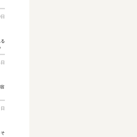
9日
れる
の
4日
新宿
1日
、そ