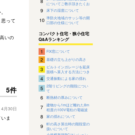
8
についてご教示頂きたくお
願い致します。
9
床下の湿度について
か。
準防火地域のサッシ等の開
10
と思って
口部の仕様について
コンパクト住宅・狭小住宅
り高いの
Q&Aランキング
1
FIX窓について
2
基礎の立ち上がりの高さ
ビルトインガレージを延床
3
面積へ算入する方法につき
まして
4
交通振動による家の揺れ
2階リビングの階段につい
5
5件
て
6
断熱材の厚みについて
建物から1mほど離れた8m
7
年 4月30日
程度の100V電柱の電磁波
影響について
8
家の揺れについて
ていま
軒の高さ算出時の階段室の
9
扱いについて
小規模新築RCマンション