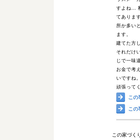
すよね…
てありま
所か多い
ます。
建てた方
それだけ
じで一味
お金で考
いですね
頑張って
この
この
この家づくり