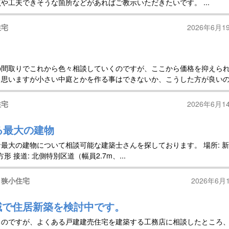
や工夫できそうな箇所などがあればご教示いただきたいです。 ...
住宅
2026年6月1
の間取りでこれから色々相談していくのですが、ここから価格を抑えら
と思いますが小さい中庭とかを作る事はできないか、こうした方が良い
住宅
2026年6月1
る最大の建物
最大の建物について相談可能な建築士さんを探しております。 場所: 
方形 接道: 北側特別区道（幅員2.7m、...
・狭小住宅
2026年6月
域で住居新築を検討中です。
るのですが、よくある戸建建売住宅を建築する工務店に相談したところ