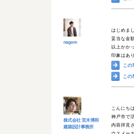
はじめま
妥当な金
nagom
以上かか
印象はあ
この
この
こんにち
神戸市で
株式会社 宮木博和
内容拝見
建築設計事務所
ウスメー