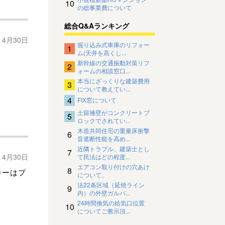
10
の総事業費について
総合Q&Aランキング
年 4月30日
掘り込み式車庫のリフォー
1
ム(天井を高くし...
新幹線の交通振動対策リフ
2
ォームの相談窓口...
本当にざっくりな建築費用
3
について教えてい...
4
FIX窓について
土留擁壁がコンクリートブ
5
ロックでされてい...
木造共同住宅の重量床衝撃
6
音遮断性能を高め...
近隣トラブル、建築士とし
7
年 4月30日
て民法はどの程度...
エアコン取り付けの穴あけ
8
カーはプ
について。
法22条区域（延焼ライン
。
9
内）の外壁ガルバ...
24時間換気の給気口位置
10
についてご教示頂...