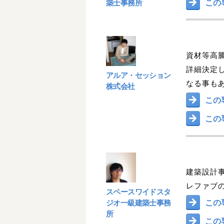
この
築士事務所
資材等高
詳細決定し
アルア・セッション
なる事も
株式会社
この
この
建築設計
レファブ
スペースワイドスタ
この
ジオ一級建築士事務
所
この