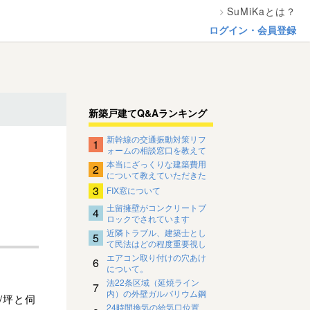
SuMiKaとは？
ログイン・会員登録
新築戸建てQ&Aランキング
新幹線の交通振動対策リフ
1
ォームの相談窓口を教えて
ください。
本当にざっくりな建築費用
2
について教えていただきた
いです
3
FIX窓について
土留擁壁がコンクリートブ
4
ロックでされています
近隣トラブル、建築士とし
5
て民法はどの程度重要視し
ているのですか？
エアコン取り付けの穴あけ
6
について。
法22条区域（延焼ライン
7
内）の外壁ガルバリウム鋼
/坪と伺
板の下地について
24時間換気の給気口位置