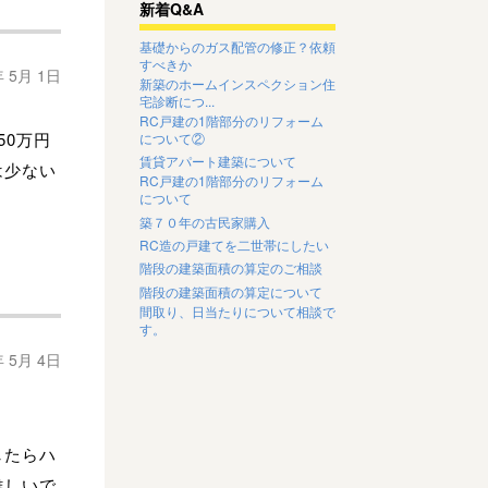
新着Q&A
基礎からのガス配管の修正？依頼
すべきか
年 5月 1日
新築のホームインスペクション住
宅診断につ...
RC戸建の1階部分のリフォーム
50万円
について②
賃貸アパート建築について
は少ない
RC戸建の1階部分のリフォーム
について
築７０年の古民家購入
RC造の戸建てを二世帯にしたい
階段の建築面積の算定のご相談
階段の建築面積の算定について
間取り、日当たりについて相談で
す。
年 5月 4日
したらハ
難しいで