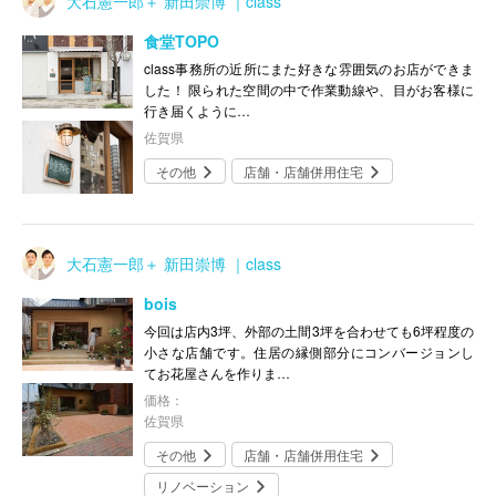
大石憲一郎＋ 新田崇博 ｜class
食堂TOPO
class事務所の近所にまた好きな雰囲気のお店ができま
した！ 限られた空間の中で作業動線や、目がお客様に
行き届くように…
佐賀県
その他
店舗・店舗併用住宅
大石憲一郎＋ 新田崇博 ｜class
bois
今回は店内3坪、外部の土間3坪を合わせても6坪程度の
小さな店舗です。住居の縁側部分にコンバージョンし
てお花屋さんを作りま…
価格：
佐賀県
その他
店舗・店舗併用住宅
リノベーション