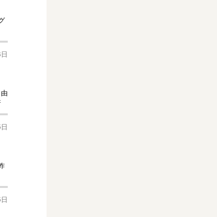
グ
6日
自由
所
5日
昨
5日