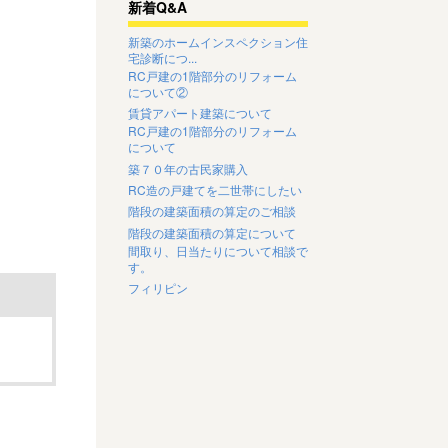
新着Q&A
新築のホームインスペクション住
宅診断につ...
RC戸建の1階部分のリフォーム
について②
賃貸アパート建築について
RC戸建の1階部分のリフォーム
について
築７０年の古民家購入
RC造の戸建てを二世帯にしたい
階段の建築面積の算定のご相談
階段の建築面積の算定について
間取り、日当たりについて相談で
す。
フィリピン