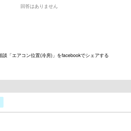
回答はありません
談「エアコン位置(冷房)」をfacebookでシェアする