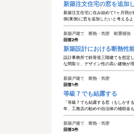
新築注文住宅の窓を追加し
新築注文住宅に住み始めて1ヶ月弱が
側(東側)に窓を追加したいと考えるよ
新築戸建て 断熱・気密 耐震補強
回答
2件
新築設計における断熱性
設計事務所で鉄骨造三階建てを想定
な間取り、デザイン性の高い建物が
を...
新築戸建て 断熱・気密
回答
1件
等級７でも結露する
「等級７でも結露する窓（もしかする
年、工務店の勧めや自治体の補助金もあ
新築戸建て 断熱・気密
回答
3件