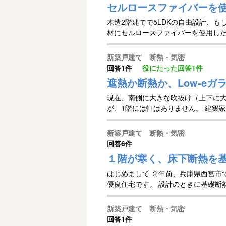
セルロースファイバーを使
木造2階建てで5LDKの自由設計、
材にセルロースファイバーを使用した
新築戸建て 断熱・気密
回答
1件
役にたった回答
1件
遮熱か断熱か、Low-eガ
現在、南側に大きな吹抜け（上下に大
が、1階には軒はありません。 建築家
新築戸建て 断熱・気密
回答
6件
１階が寒く、床下断熱を
はじめまして ２年前、兵庫県西宮市
優良住宅です。 設計のときに基礎断
新築戸建て 断熱・気密
回答
1件