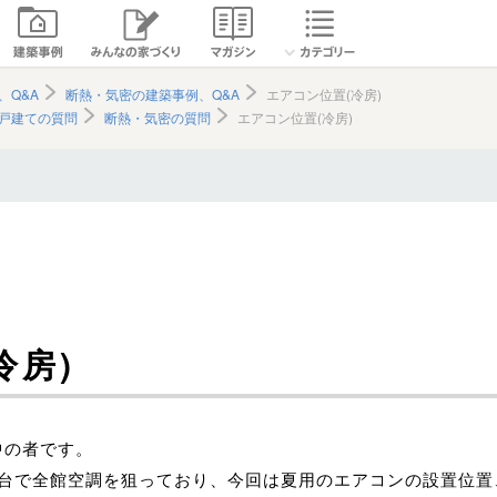
、Q&A
断熱・気密の建築事例、Q&A
エアコン位置(冷房)
戸建ての質問
断熱・気密の質問
エアコン位置(冷房)
冷房)
中の者です。
1台で全館空調を狙っており、今回は夏用のエアコンの設置位置