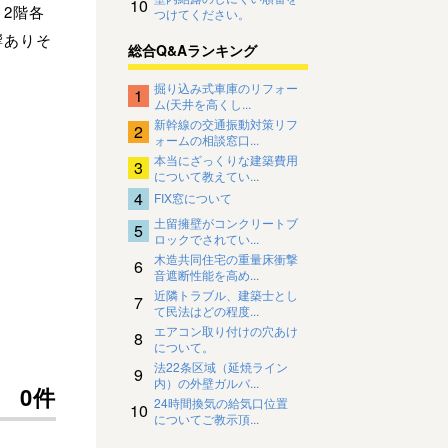
10
2階各
つけてください。
響ありそ
総合Q&Aランキング
掘り込み式車庫のリフォー
1
ム(天井を高くし...
新幹線の交通振動対策リフ
2
ォームの相談窓口...
本当にざっくりな建築費用
3
について教えてい...
4
FIX窓について
土留擁壁がコンクリートブ
5
ロックでされてい...
木造共同住宅の重量床衝撃
6
音遮断性能を高め...
近隣トラブル、建築士とし
7
て民法はどの程度...
エアコン取り付けの穴あけ
8
について。
法22条区域（延焼ライン
9
内）の外壁ガルバ...
0件
24時間換気の給気口位置
10
についてご教示頂...