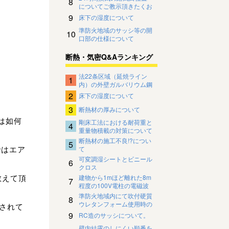
8
についてご教示頂きたくお
願い致します。
9
床下の湿度について
準防火地域のサッシ等の開
10
口部の仕様について
断熱・気密Q&Aランキング
法22条区域（延焼ライン
1
内）の外壁ガルバリウム鋼
板の下地について
2
床下の湿度について
3
断熱材の厚みについて
は如何
剛床工法における耐荷重と
4
重量物積載の対策について
断熱材の施工不良!?につい
5
ではエア
て
可変調湿シートとビニール
6
クロス
教えて頂
建物から1mほど離れた8m
7
程度の100V電柱の電磁波
影響について
準防火地域内にて吹付硬質
8
ウレタンフォーム使用時の
案されて
外壁について
9
RC造のサッシについて。
壁内結露のしにくい順番を