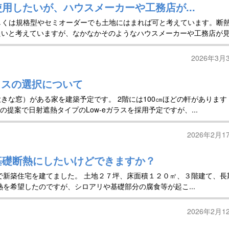
用したいが、ハウスメーカーや工務店が...
もしくは規格型やセミオーダーでも土地にはまれば可と考えています。断
いと考えていますが、なかなかそのようなハウスメーカーや工務店が見.
2026年3月
ラスの選択について
きな窓）がある家を建築予定です。 2階には100㎝ほどの軒があります
の提案で日射遮熱タイプのLow-eガラスを採用予定ですが、...
2026年2月1
基礎断熱にしたいけどできますか？
で新築住宅を建てました。 土地２７坪、床面積１２０㎡、３階建て、長
熱を希望したのですが、シロアリや基礎部分の腐食等が起こ...
2026年2月1