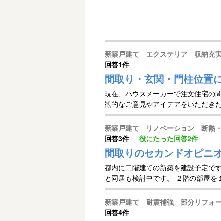
新築戸建て エクステリア 収納充
回答
1件
間取り・玄関・門柱位置
現在、ハウスメーカーで注文住宅の間
観的なご意見やアイデアをいただきたく
新築戸建て リノベーション 断熱
回答
3件
役にたった回答
2件
間取りのセカンドオピニ
都内に二階建ての新築を建設予定です
と同居も検討中です。 ２階の部屋を
新築戸建て 耐震補強 部分リフォ
回答
4件