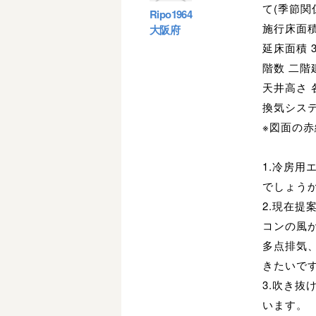
て(季節
Ripo1964
施行床面積
大阪府
延床面積 
階数 二階
天井高さ 各
換気システ
※図面の
1.冷房
でしょう
2.現在
コンの風
多点排気
きたいで
3.吹き抜
います。