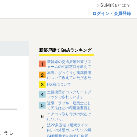
SuMiKaとは？
ログイン・会員登録
新築戸建てQ&Aランキング
新幹線の交通振動対策リフ
1
ォームの相談窓口を教えて
ください。
本当にざっくりな建築費用
2
について教えていただきた
いです
3
FIX窓について
土留擁壁がコンクリートブ
4
ロックでされています
近隣トラブル、建築士とし
5
て民法はどの程度重要視し
ているのですか？
エアコン取り付けの穴あけ
6
について。
法22条区域（延焼ライン
7
内）の外壁ガルバリウム鋼
、そし
板の下地について
24時間換気の給気口位置