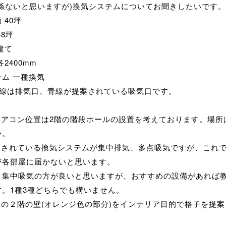
関係ないと思いますが)換気システムについてお聞きしたいです。
 40坪
38坪
建て
2400mm
ム 一種換気
赤線は排気口、青線が提案されている吸気口です。
用エアコン位置は2階の階段ホールの設置を考えております。場所
か。
提案されている換気システムが集中排気、多点吸気ですが、これ
が各部屋に届かないと思います。
、集中吸気の方が良いと思いますが、おすすめの設備があれば
す。1種3種どちらでも構いません。
けの２階の壁(オレンジ色の部分)をインテリア目的で格子を提