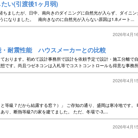
たい(引渡後1ヶ月弱)
経ちましたが、日中、南向きのダイニングに自然光が入らず、ダイニン
うになりました。 南向きなのに自然光が入らない原因は1.8メート...
2026年4月1
能・耐震性能 ハウスメーカーとの比較
しております。初めて設計事務所で設計を依頼予定で設計・施工分離で
理想です。尚且つゼネコンは入札等でコストコントロールも得意な事務
2026年4月1
と等級７だから結露する窓？）」 ご存知の通り、盛岡は寒冷地です。 
り、断熱等級7の家を建てました。 ただ、冬場で-3,...
2026年4月1