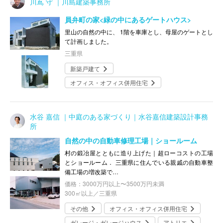
川嶌 守 ｜川島建築事務所
員弁町の家<緑の中にあるゲートハウス>
里山の自然の中に、 1階を車庫とし、母屋のゲートとし
て計画しました。
三重県
新築戸建て
オフィス・オフィス併用住宅
水谷 嘉信 ｜中庭のある家づくり｜水谷嘉信建築設計事務
所
自然の中の自動車修理工場｜ショールーム
村の鍛冶屋とともに造り上げた｜超ローコストの工場
とショールーム． 三重県に住んでいる親戚の自動車整
備工場の増改築で…
価格：3000万円以上〜3500万円未満
300㎡以上／三重県
その他
オフィス・オフィス併用住宅
ガレージ・ガレージハウス
アトリエ