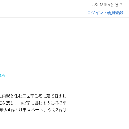
SuMiKaとは？
ログイン・会員登録
務所
に両親と住む二世帯住宅に建て替えし
庭を残し、コの字に囲むようにほぼ平
最大4台の駐車スペース、うち2台は