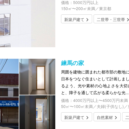
価格：5000万円以上
150㎡〜200㎡未満／東京都
新築戸建て
二世帯・三世帯
練馬の家
周囲を建物に囲まれた都市部の敷地に
日本をつなぐ住まいとして計画しまし
るよう、光や素材の心地よさを大切
と、障子を通して広がる柔らかな光
価格：4000万円以上〜4500万円未満
50㎡〜100㎡未満／夫婦(子供なし)
新築戸建て
自然素材