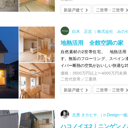
新築戸建て
二世帯・三世帯
白木 正志 ｜株式会社 みの
地熱活用 全館空調の家
自然素材の2世帯住宅。 地熱活用
す。無垢のフローリング、スペイン
イバー断熱の空気がおいしい快適な2
価格：3500万円以上〜4000万円未満
二世代世帯／三重県
新築戸建て
二世帯・三世帯
北濱 タカヒサ. ｜n.Design
ハコノイエ2｜ニンゲンノ