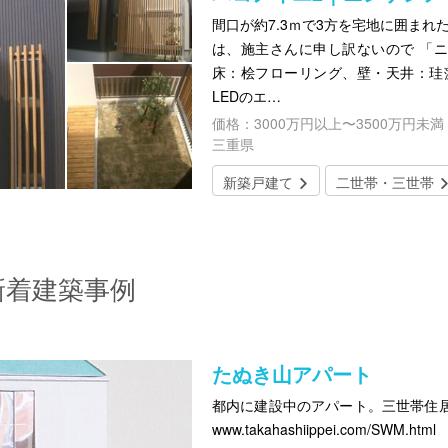
間口が約7.3ｍで3方を宅地に囲まれ
は、施主さんに申し訳ないので 「
床：桧フローリング、壁・天井：珪
LEDのエ…
価格：3000万円以上〜3500万円未満
三重県
新築戸建て
二世帯・三世帯
新着建築事例
たぬき山アパート
都内に建設中のアパート。三世帯住
www.takahashiippei.com/SWM.html