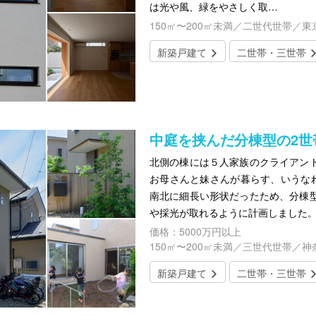
は光や風、緑をやさしく取…
150㎡〜200㎡未満／二世代世帯／東
新築戸建て
二世帯・三世帯
中庭を挟んだ分棟型の2世
北側の棟には５人家族のクライアン
お母さんと妹さんが暮らす、いうなれ
南北に細長い形状だったため、分棟
や採光が取れるように計画しました。
価格：5000万円以上
150㎡〜200㎡未満／三世代世帯／神
新築戸建て
二世帯・三世帯