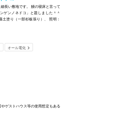
た細長い敷地です。 鰻の寝床と言って
ニンゲンノネドコ」と題しました＾＾
藻土塗り（一部杉板張り）、 照明：
オール電化
居やゲストハウス等の使用想定もある