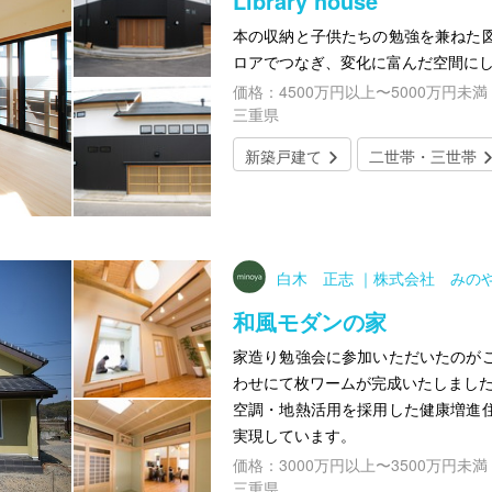
Library house
本の収納と子供たちの勉強を兼ねた
ロアでつなぎ、変化に富んだ空間に
価格：4500万円以上〜5000万円未満
三重県
新築戸建て
二世帯・三世帯
白木 正志 ｜株式会社 みの
和風モダンの家
家造り勉強会に参加いただいたのが
わせにて枚ワームが完成いたしました
空調・地熱活用を採用した健康増進
実現しています。
価格：3000万円以上〜3500万円未満
三重県