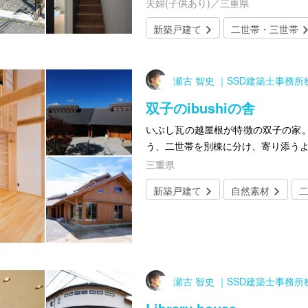
夫婦(子供あり)／三重県
新築戸建て
二世帯・三世帯
瀬古 智史 ｜SSD建築士事務
双子のibushiの舎
いぶし瓦の越屋根が特徴の双子の家
う、二世帯を別棟に分け、寄り添う
三重県
新築戸建て
自然素材
瀬古 智史 ｜SSD建築士事務