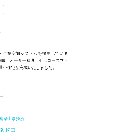
や
・全館空調システムを採用していま
漆喰、オーダー建具、セルロースファ
世帯住宅が完成いたしました。
一級建築士事務所
ネドコ