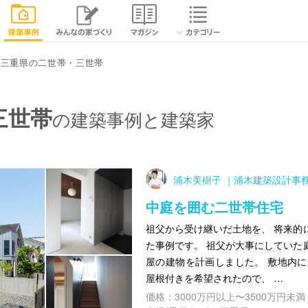
三重県の二世帯・三世帯
三世帯
の建築事例と建築家
浦木美樹子 ｜浦木建築設計事
中庭を囲む二世帯住宅
祖父から受け継いだ土地を、 将来的
た事例です。 祖父が大事にしていた
屋の建物を計画しました。 敷地内に
屋根付きを希望されたので、 …
価格：3000万円以上〜3500万円未満