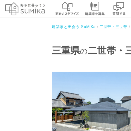
建築家と出会う SuMiKa
二世帯・三世帯
三重県
二世帯・
の