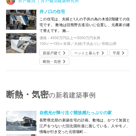
井戸健治 ｜井戸健治建築研究所
井ノ口の住宅
この住宅は、夫婦と1人の子供の為の木造2階建ての住
宅です。 敷地は旧熊野古道沿いに位置し、元農家の建
て替えです。 施…
価格：4500万円以上〜5000万円未満
100㎡〜150㎡未満／夫婦(子供あり)／和歌山県
新築戸建て
ペットと暮らす
平屋
断熱・気密
断熱・気密
の新着建築事例
自然光が降り注ぐ開放感たっぷりの家
長野県北部の新築住宅の計画。敷地は、かつて加賀と
江戸をつないだ旧北国街道に面している。人やモノ、
情報が行き交った元宿場町…