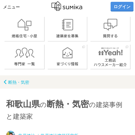
ログイン
メニュー
断熱・気密
和歌山県
断熱・気密
の
の建築事例
と建築家