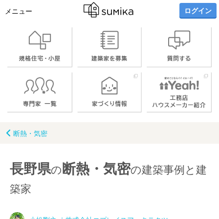
ログイン
メニュー
断熱・気密
長野県
断熱・気密
の
の建築事例と建
築家