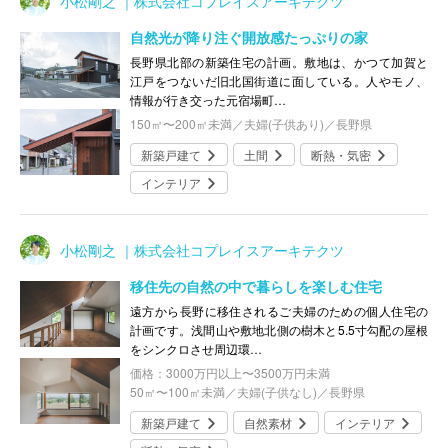
小松剛之 ｜株式会社コプレイスアーキテクツ
自然光が降り注ぐ開放感たっぷりの家
長野県北部の新築住宅の計画。敷地は、かつて加賀と
江戸をつないだ旧北国街道に面している。人やモノ、
情報が行き交った元宿場町…
150㎡〜200㎡未満／夫婦(子供あり)／長野県
新築戸建て
土間
断熱・気密
インテリア
小松剛之 ｜株式会社コプレイスアーキテクツ
移住先の自然の中で暮らしを楽しむ住宅
遠方から長野に移住されるご夫婦のための個人住宅の
計画です。浅間山や敷地北側の樹木と5.5寸勾配の屋根
をシンクロさせ周辺環…
価格：3000万円以上〜3500万円未満
50㎡〜100㎡未満／夫婦(子供なし)／長野県
新築戸建て
自然素材
インテリア