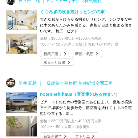
日下部 純 ｜アプトアーキテクツ株式会社
くつろぎの吹き抜けリビングの家
大きな窓からひろがる明るいリビング。シンプルな中
に木のあたたかみを感じる、家族が自然と集まる住ま
いです。 施工；ビクト…
価格：3000万円以上〜3500万円未満
100㎡〜150㎡未満／夫婦(子供あり)／神奈川県
新築戸建て
断熱・気密
水まわり設備
筒井 紀博 ｜一級建築士事務所 筒井紀博空間工房
notenheft haus（音楽室のある住まい）
ピアニストのための音楽室のある住まい。 敷地は横浜
市の戸塚駅から徒歩数分、商店街を抜けてすぐの住宅
街に位置する。周…
価格：3500万円以上〜4000万円未満
100㎡〜150㎡未満／神奈川県
新築戸建て
アトリエ