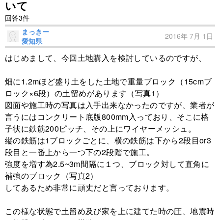
いて
回答3件
まっきー
2016年 7月 1日
愛知県
はじめまして、今回土地購入を検討しているのですが、
畑に1.2mほど盛り土をした土地で重量ブロック（15cmブ
ロック×6段）の土留めがあります（写真1）
図面や施工時の写真は入手出来なかったのですが、業者が
言うにはコンクリート底版800mm入っており、そこに格
子状に鉄筋200ピッチ、その上にワイヤーメッシュ。
縦の鉄筋は1ブロックごとに、横の鉄筋は下から2段目or3
段目と一番上から一つ下の2段階で施工。
強度を増す為2.5~3m間隔に１つ、ブロック対して直角に
補強のブロック（写真2）
してあるため非常に頑丈だと言っております。
この様な状態で土留め及び家を上に建てた時の圧、地震時