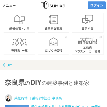
ログイン
メニュー
DIY
奈良県
DIY
の
の建築事例と建築家
乗松得博 ｜乗松得博設計事務所
子供の成長と共にある田原本の住まい 光里の