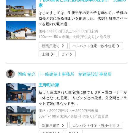
家
はじめましては、生後半年の男の子を連れて。 子供の
成長と共にある住まいを創造した。 玄関と駐車スペー
スを屋内で繋ぐ通…
価格：2000万円以上〜2500万円未満
100㎡〜150㎡未満／夫婦(子供あり)／奈良県
新築戸建て
コンパクト住宅・狭小住宅
土間
DIY
岡﨑 祐介 ｜一級建築士事務所 祐建築設計事務所
王寺町の家
新しく造成された住宅地に建つＬＤＫ＋畳コーナーが
一体となった住宅。 リビングとの段差、外空間とフラ
ットで繋がるウッドテ…
価格：2000万円以上〜2500万円未満
50㎡〜100㎡未満／夫婦(子供あり)／奈良県
新築戸建て
コンパクト住宅・狭小住宅