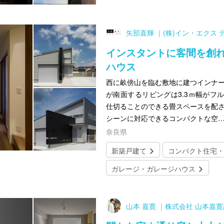
矢部直輝 ｜(株)イン・エクス 
インスタントに客間を創れ
ハウス
西に畝傍山を臨む敷地に建つインナー
が南面するリビングは3.3ｍ幅がフ
仕切ることのできる畳スペースを配さ
シーンに対応できるコンパクトな空
奈良県
新築戸建て
コンパクト住宅・
ガレージ・ガレージハウス
山本 嘉寛 ｜株式会社 山本嘉