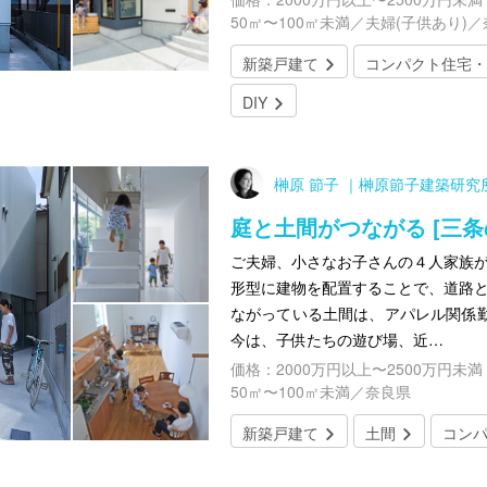
50㎡〜100㎡未満／夫婦(子供あり)
新築戸建て
コンパクト住宅・
DIY
榊原 節子 ｜榊原節子建築研究
庭と土間がつながる [三条
ご夫婦、小さなお子さんの４人家族が
形型に建物を配置することで、道路と
ながっている土間は、アパレル関係
今は、子供たちの遊び場、近…
価格：2000万円以上〜2500万円未満
50㎡〜100㎡未満／奈良県
新築戸建て
土間
コン