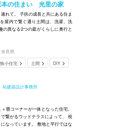
原本の住まい 光里の家
連れて。 子供の成長と共にある住ま
スを屋内で繋ぐ通り土間は、洗濯、洗
趣の異なる2つの庭がくらしに奥行と
／奈良県
狭小住宅
土間
DIY
所 祐建築設計事務所
Ｋ＋畳コーナーが一体となった住宅。
で繋がるウッドテラスによって、 視
になっています。 敷地と平行ではな