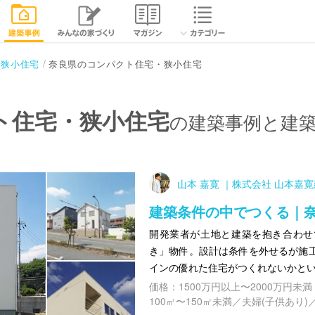
奈良県のコンパクト住宅・狭小住宅
・狭小住宅
ト住宅・狭小住宅
の建築事例と建
山本 嘉寛 ｜株式会社 山本嘉
建築条件の中でつくる｜
開発業者が土地と建築を抱き合わせ
き」物件。設計は条件を外せるが施
インの優れた住宅がつくれないかと
価格：1500万円以上〜2000万円未満
100㎡〜150㎡未満／夫婦(子供あり)