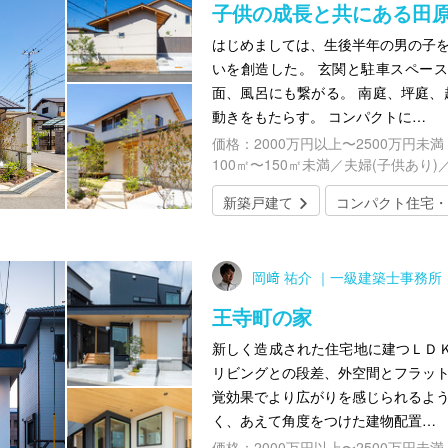
子供の成長と共にある田
はじめましては、生後半年の男の子を
いを創造した。 玄関と駐車スペー
面、風呂にも繋がる。 南庭、坪庭、
動きをもたらす。 コンパクトに…
価格：2000万円以上〜2500万円未満
100㎡〜150㎡未満／夫婦(子供あり)
新築戸建て
コンパクト住宅・
岡﨑 祐介 ｜一級建築士事務
王寺町の家
新しく造成された住宅地に建つＬＤ
リビングとの段差、外空間とフラット
覚効果でより広がりを感じられるよう
く、あえて角度をつけた建物配置…
価格：2000万円以上〜2500万円未満