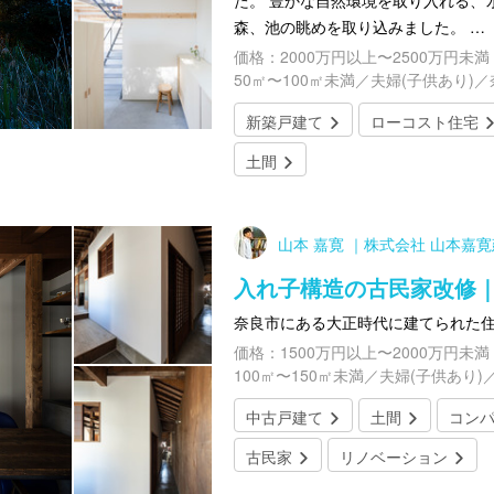
た。 豊かな自然環境を取り入れる、
森、池の眺めを取り込みました。 …
価格：2000万円以上〜2500万円未満
50㎡〜100㎡未満／夫婦(子供あり)
新築戸建て
ローコスト住宅
土間
山本 嘉寛 ｜株式会社 山本嘉
入れ子構造の古民家改修
奈良市にある大正時代に建てられた
価格：1500万円以上〜2000万円未満
100㎡〜150㎡未満／夫婦(子供あり)
中古戸建て
土間
コン
古民家
リノベーション