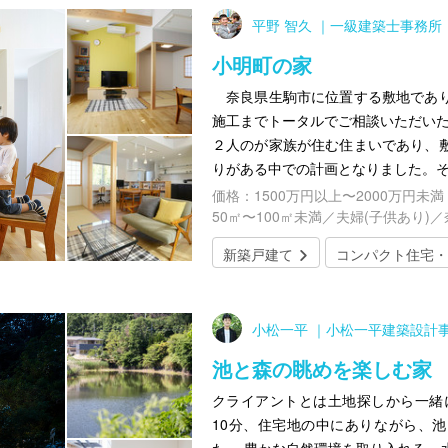
平野 智久 ｜一級建築士事務所 Hira
小明町の家
奈良県生駒市に位置する敷地であり
施工までトータルでご相談いただい
２人のが家族が住む住まいであり、
りがある中での計画となりました。
価格：1500万円以上〜2000万円未満
50㎡〜100㎡未満／夫婦(子供あり)
新築戸建て
コンパクト住宅・
小松一平 ｜小松一平建築設計
池と森の眺めを楽しむ家
クライアントとは土地探しから一緒
10分、住宅地の中にありながら、