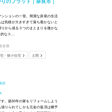
がりのフラット｜奈良市｜
マンションの一室。簡潔な床座の生活
ムは気積が大きすぎて落ち着かないと
廻りから成る３つのまとまりを微かな
体的なス…
／奈良県
宅・狭小住宅
土間
務所
い
す。築30年の家をリフォームしよう
も借りられてしかも元金の返済は猶予