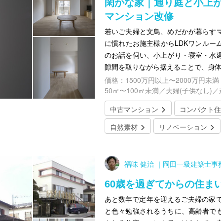
閑かな家｜通り庭と小上
マンション改修
若いご夫婦と文鳥、めだかが暮らす
に慣れたお施主様からLDKワンルー
のお話を伺い、小上がり・寝室・水
隙間を取りながら据えることで、身
価格：1500万円以上〜2000万円未満
50㎡〜100㎡未満／夫婦(子供なし)
中古マンション
コンパクト住
自然素材
リノベーション
福味 健治 ｜岡田一級建築士事
60歳を過ぎてからの住ま
あと数年で定年を迎えるご夫婦の家で
と色々勉強されるうちに、高齢者で