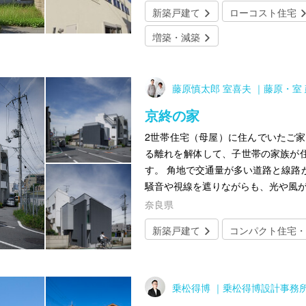
新築戸建て
ローコスト住宅
増築・減築
藤原慎太郎 室喜夫 ｜藤原・室
京終の家
2世帯住宅（母屋）に住んでいたご家
る離れを解体して、子世帯の家族が
す。 角地で交通量が多い道路と線路
騒音や視線を遮りながらも、光や風
奈良県
新築戸建て
コンパクト住宅・
乗松得博 ｜乗松得博設計事務