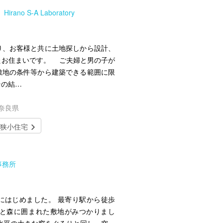
no S-A Laboratory
、お客様と共に土地探しから設計、
たお住まいです。 ご夫婦と男の子が
敷地の条件等から建築できる範囲に限
その結…
／奈良県
狭小住宅
事務所
にはじめました。 最寄り駅から徒歩
池と森に囲まれた敷地がみつかりまし