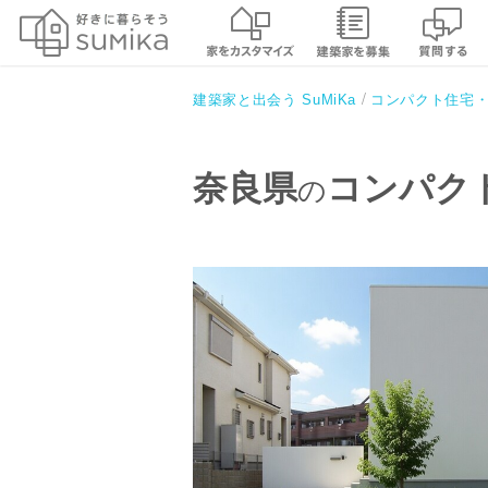
建築家と出会う SuMiKa
コンパクト住宅
奈良県
コンパク
の