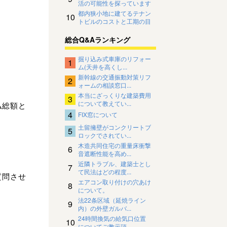
活の可能性を探っています
都内狭小地に建てるテナン
10
トビルのコストと工期の目
安について
総合Q&Aランキング
掘り込み式車庫のリフォー
1
ム(天井を高くし...
新幹線の交通振動対策リフ
2
ォームの相談窓口...
本当にざっくりな建築費用
3
について教えてい...
払総額と
4
FIX窓について
土留擁壁がコンクリートブ
5
ロックでされてい...
木造共同住宅の重量床衝撃
6
音遮断性能を高め...
近隣トラブル、建築士とし
7
て民法はどの程度...
質問させ
エアコン取り付けの穴あけ
8
について。
法22条区域（延焼ライン
9
内）の外壁ガルバ...
24時間換気の給気口位置
10
についてご教示頂...