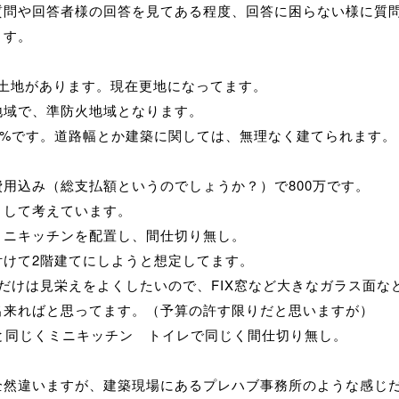
質問や回答者様の回答を見てある程度、回答に困らない様に質
ます。
,8の土地があります。現在更地になってます。
地域で、準防火地域となります。
00%です。道路幅とか建築に関しては、無理なく建てられます。
費用込み（総支払額というのでしょうか？）で800万です。
として考えています。
ミニキッチンを配置し、間仕切り無し。
付けて2階建てにしようと想定してます。
面だけは見栄えをよくしたいので、FIX窓など大きなガラス面な
出来ればと思ってます。（予算の許す限りだと思いますが）
階と同じくミニキッチン トイレで同じく間仕切り無し。
全然違いますが、建築現場にあるプレハブ事務所のような感じ