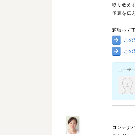
取り敢え
予算を伝
頑張って
この
この
ユーザ
コンテナ