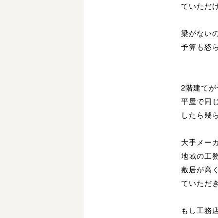
ていただ
梁がない
予算も怒
2階建て
平屋で同
したら幾
大手メー
地域の工
敷居が高
ていただ
もし工務