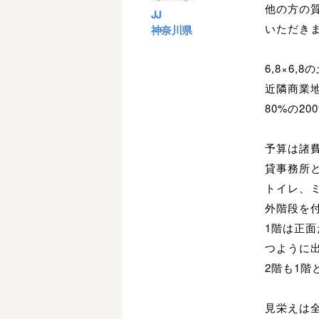
他の方の
JJ
いただき
神奈川県
6,8×6
近隣商業
80%の2
予算は諸
貸事務所
トイレ、
外階段を
1階は正
つように
2階も1
見栄えは