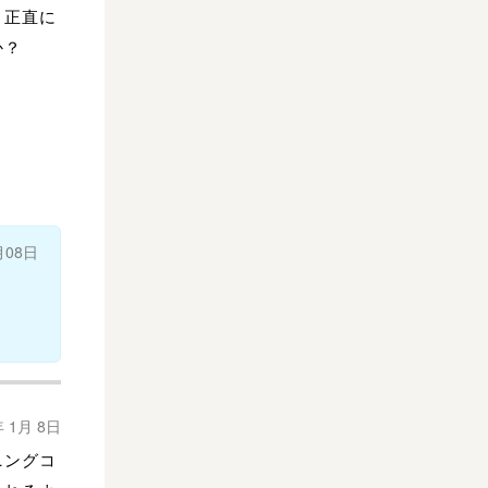
く正直に
か？
月08日
年 1月 8日
ニングコ