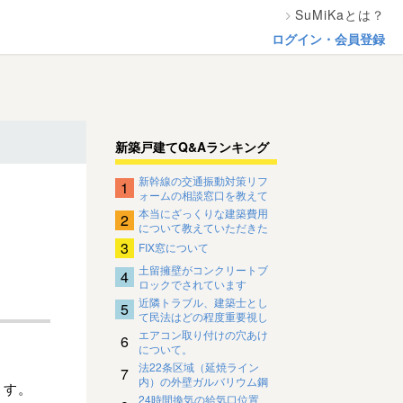
SuMiKaとは？
ログイン・会員登録
新築戸建てQ&Aランキング
新幹線の交通振動対策リフ
1
ォームの相談窓口を教えて
ください。
本当にざっくりな建築費用
2
について教えていただきた
いです
3
FIX窓について
土留擁壁がコンクリートブ
4
ロックでされています
近隣トラブル、建築士とし
5
て民法はどの程度重要視し
ているのですか？
エアコン取り付けの穴あけ
6
について。
法22条区域（延焼ライン
7
内）の外壁ガルバリウム鋼
ます。
板の下地について
24時間換気の給気口位置