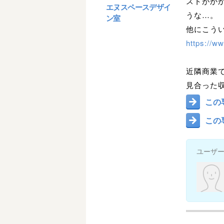
ストがか
エヌスペースデザイ
うな…。
ン室
他にこう
https://w
近隣商業
見合った
この
この
ユーザ