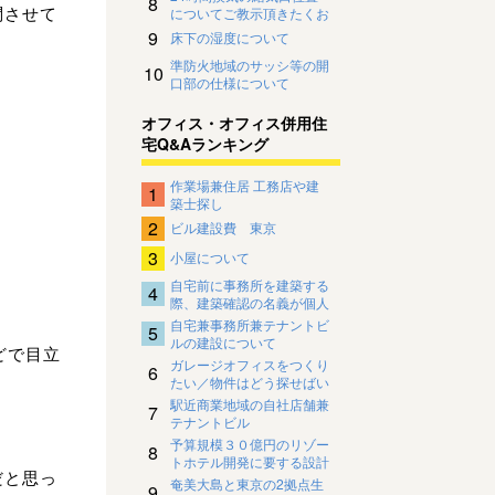
8
問させて
についてご教示頂きたくお
願い致します。
9
床下の湿度について
準防火地域のサッシ等の開
10
口部の仕様について
オフィス・オフィス併用住
宅Q&Aランキング
作業場兼住居 工務店や建
1
築士探し
2
ビル建設費 東京
3
小屋について
自宅前に事務所を建築する
4
際、建築確認の名義が個人
名になってしまい、金融公
自宅兼事務所兼テナントビ
5
庫の借入困難な場合
ルの建設について
どで目立
ガレージオフィスをつくり
6
たい／物件はどう探せばい
い？法律は大丈夫？
駅近商業地域の自社店舗兼
7
テナントビル
予算規模３０億円のリゾー
8
トホテル開発に要する設計
だと思っ
デザイン料の相場について
奄美大島と東京の2拠点生
9