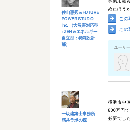
事業用融
めたほうが
佐山憲秀＆FUTURE
この
POWER STUDIO
Inc. （大災害対応型
この
+ZEH＆エネルギー
自立型：特殊設計
部）
ユーザ
横浜市中
800万
一級建築士事務所
必要でし
感共ラボの森