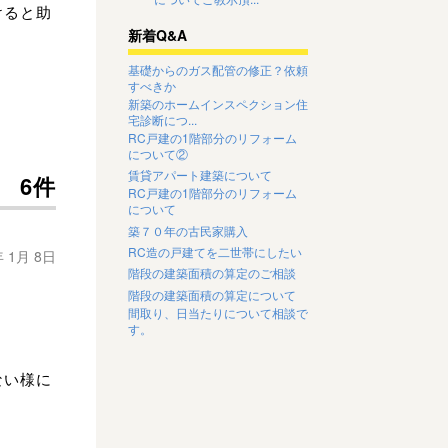
けると助
新着Q&A
基礎からのガス配管の修正？依頼
すべきか
新築のホームインスペクション住
宅診断につ...
RC戸建の1階部分のリフォーム
について②
賃貸アパート建築について
6件
RC戸建の1階部分のリフォーム
について
築７０年の古民家購入
RC造の戸建てを二世帯にしたい
年 1月 8日
階段の建築面積の算定のご相談
階段の建築面積の算定について
間取り、日当たりについて相談で
す。
ない様に