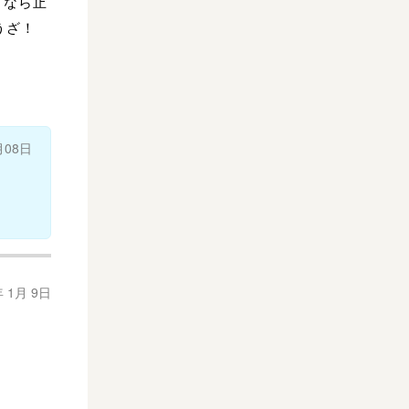
うなら止
うざ！
月08日
年 1月 9日