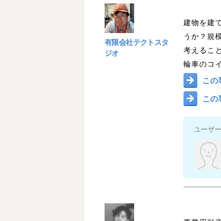
建物を建
うか？規
有限会社テクトスタ
考えるこ
ジオ
輪車のコ
この
この
ユーザ