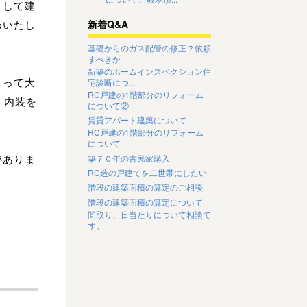
として建
めいたし
新着Q&A
基礎からのガス配管の修正？依頼
すべきか
新築のホームインスペクション住
よって大
宅診断につ...
RC戸建の1階部分のリフォーム
・内装を
について②
。
賃貸アパート建築について
RC戸建の1階部分のリフォーム
、
について
がありま
築７０年の古民家購入
RC造の戸建てを二世帯にしたい
階段の建築面積の算定のご相談
階段の建築面積の算定について
間取り、日当たりについて相談で
す。