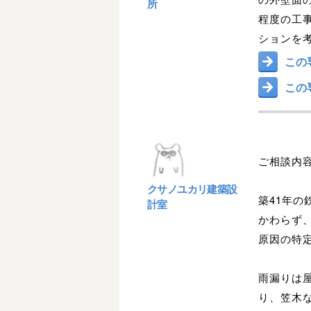
所
程度の工
ションを考
この
この
ご相談内
クサノユカリ建築設
築41年
計室
かわらず
原因の特
雨漏りは
り、笠木