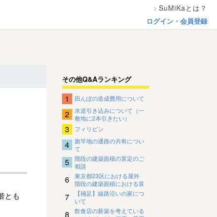
SuMiKaとは？
ログイン・会員登録
その他Q&Aランキング
1
田んぼの造成費用について
水道引き込みについて（一
2
敷地に2本引きたい）
3
フィリピン
旗竿地の通路の共有につい
4
て
階段の建築面積の算定のご
5
相談
東京都23区における屋外
6
階段の建築面積における算
入、不算入
【補足】線路沿いの家につ
階とも
7
いて
飲食店の新築を考えている
8