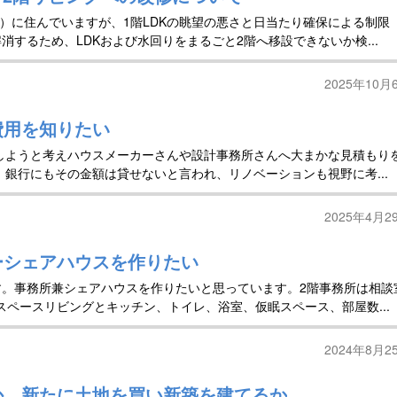
法）に住んでいますが、1階LDKの眺望の悪さと日当たり確保による制限
するため、LDKおよび水回りをまるごと2階へ移設できないか検...
2025年10月
費用を知りたい
しようと考えハウスメーカーさんや設計事務所さんへ大まかな見積もり
、銀行にもその金額は貸せないと言われ、リノベーションも視野に考...
2025年4月2
ーシェアハウスを作りたい
。事務所兼シェアハウスを作りたいと思っています。2階事務所は相談
スペースリビングとキッチン、トイレ、浴室、仮眠スペース、部屋数...
2024年8月2
か、新たに土地を買い新築を建てるか