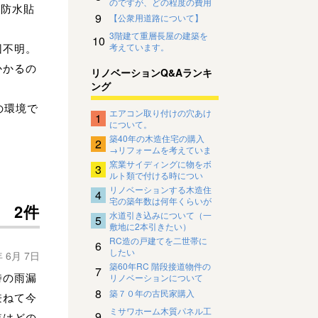
のですが、どの程度の費用
上防水貼
がかかるものでしょうか
9
【公衆用道路について】
3階建て重層長屋の建築を
10
因不明。
考えています。
かかるの
リノベーションQ&Aランキ
ング
の環境で
エアコン取り付けの穴あけ
1
について。
築40年の木造住宅の購入
2
→リフォームを考えていま
す。
窯業サイディングに物をボ
3
ルト類で付ける時につい
て。
リノベーションする木造住
4
宅の築年数は何年くらいが
2件
限界でしょうか。
水道引き込みについて（一
5
敷地に2本引きたい）
RC造の戸建てを二世帯に
6
したい
年 6月 7日
築60年RC 階段接道物件の
7
時の雨漏
リノベーションについて
8
築７０年の古民家購入
兼ねて今
ミサワホーム木質パネル工
9
装はどの