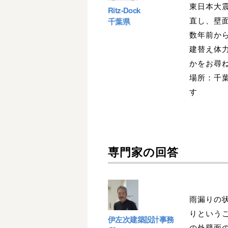
東日本大震
Ritz-Dock
直し、壁
千葉県
数年前か
建替え体
かをお尋
場所：千葉
す
専門家の回答
雨漏りの
りという
伊左次建築設計事務
の外壁面