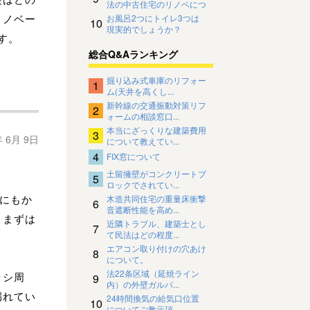
法の中古住宅のリノベにつ
いて
リノベー
お風呂2つにトイレ3つは
10
現実的でしょうか？
す。
総合Q&Aランキング
掘り込み式車庫のリフォー
1
ム(天井を高くし...
新幹線の交通振動対策リフ
2
ォームの相談窓口...
本当にざっくりな建築費用
3
年 6月 9日
について教えてい...
4
FIX窓について
土留擁壁がコンクリートブ
5
ロックでされてい...
るにもか
木造共同住宅の重量床衝撃
6
音遮断性能を高め...
、まずは
近隣トラブル、建築士とし
7
て民法はどの程度...
エアコン取り付けの穴あけ
8
について。
法22条区域（延焼ライン
ッシ周
9
内）の外壁ガルバ...
漏れてい
24時間換気の給気口位置
10
についてご教示頂...