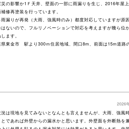
災の影響か1Ｆ天井、壁面の一部に雨漏りを生じ、2016年屋
面補修再塗装を行っています。
ら雨漏りが再発（大雨、強風時のみ）都度対応していますが原
力はないので、フルリノベーションで対応を考えますが幾ら位
ねします。
県東金市 駅より300ｍ住居地域、間口8m、前面は15m道路
2026
状況は現地を見てみないとなんとも言えませんが、大雨、強風
ことであれば外壁からの漏水かと思います。外壁面を外断熱を
の上に外壁を貼るのも漏水対策には効果があると思います。内