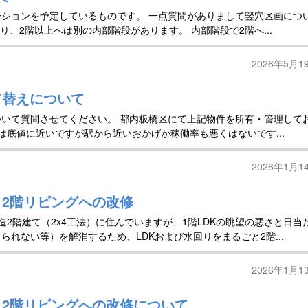
ションを予定しているものです。 一点質問がありまして竪穴区画につ
り、2階以上へは別の内部階段があります。 内部階段で2階へ...
2026年5月1
て替えについて
ついて質問させてください。 都内板橋区にて上記物件を所有・管理して
は底値に近いですが駅から近いおかげか稼働率も悪くはないです...
2026年1月1
、2階リビングへの改修
2階建て（2x4工法）に住んでいますが、1階LDKの眺望の悪さと日当
れない等）を解消するため、LDKおよび水回りをまるごと2階...
2026年1月1
め、2階リビングへの改修について