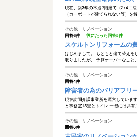
現在、築3年の木造2階建て（2x4工
（カーポートが建てられない等）を解消
その他 リノベーション
回答
6件
役にたった回答
5件
スケルトンリフォームの
はじめまして。 もともと建て替えを
取りましたが、 予算オーバーなこと
その他 リノベーション
回答
4件
障害者の為のバリアフリ
現在訪問介護事業所を運営しています
と事務室15畳とトイレ 一階には共有
その他 リノベーション
回答
6件
古民家のリノベーション