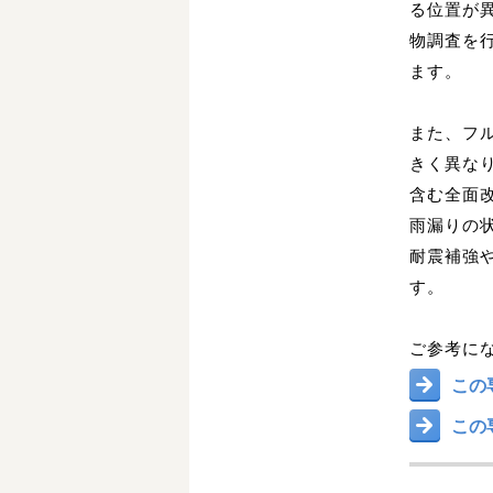
る位置が
物調査を
ます。
また、フ
きく異な
含む全面改
雨漏りの
耐震補強
す。
ご参考に
この
この