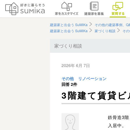
建築家と出会う SuMiKa
その他の建築事例、Q&
建築家と出会う SuMiKa
家づくり相談
その
家づくり相談
2026年 6月 7日
その他
リノベーション
回答
2件
3階建て賃貸
鉄骨造3階
入居中。