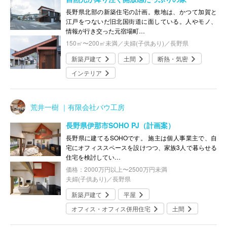
長野県北部の新築住宅の計画。敷地は、かつて加賀と
江戸をつないだ旧北国街道に面している。人やモノ、
情報が行き交った元宿場町…
150㎡〜200㎡未満／夫婦(子供あり)／長野県
新築戸建て
土間
断熱・気密
インテリア
荒井一樹 ｜有限会社バウ工房
長野県伊那市SOHO PJ（計画案）
長野県に建てるSOHOです。 施主は個人事業主で、自
宅にオフィススペースを設けつつ、家族3人で暮らせる
住宅を検討してい…
価格：2000万円以上〜2500万円未満
夫婦(子供あり)／長野県
新築戸建て
平屋
オフィス・オフィス併用住宅
土間