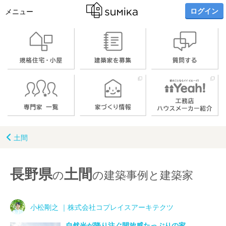
ログイン
メニュー
土間
長野県
土間
の
の建築事例と建築家
小松剛之 ｜株式会社コプレイスアーキテクツ
自然光が降り注ぐ開放感たっぷりの家