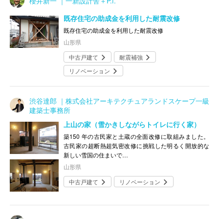
櫻井新一 ｜一新設計舎＋P.f.
既存住宅の助成金を利用した耐震改修
既存住宅の助成金を利用した耐震改修
山形県
中古戸建て
耐震補強
リノベーション
渋谷達郎 ｜株式会社アーキテクチュアランドスケープ一級
建築士事務所
上山の家（雪かきしながらトイレに行く家）
築150 年の古民家と土蔵の全面改修に取組みました。
古民家の超断熱超気密改修に挑戦した明るく開放的な
新しい雪国の住まいで…
山形県
中古戸建て
リノベーション