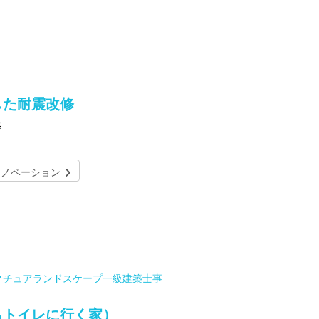
した耐震改修
修
リノベーション
クチュアランドスケープ一級建築士事
らトイレに行く家）