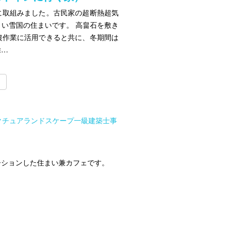
修に取組みました。古民家の超断熱超気
い雪国の住まいです。 高畠石を敷き
農作業に活用できると共に、冬期間は
除…
クチュアランドスケープ一級建築士事
ーションした住まい兼カフェです。