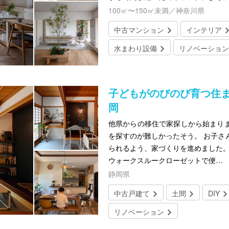
100㎡〜150㎡未満／神奈川県
中古マンション
インテリア
水まわり設備
リノベーション
子どもがのびのび育つ住
岡
他県からの移住で家探しから始まり
を探すのが難しかったそう。 お子さ
られるよう、家づくりを進めました。
ウォークスルークローゼットで便…
静岡県
中古戸建て
土間
DIY
リノベーション