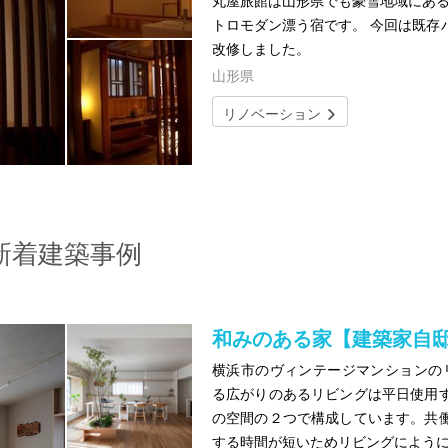
丸屋旅館は山形県でも豪雪地域にある
トロモダン漂う宿です。 今回は既存
改修しました。
山形県
リノベーション
新着建築事例
和みのある家【建築家自
横浜市のヴィンテージマンションのリ
る広がりのあるリビングは平日使用
の空間の２つで構成しています。共
する時間が短いためリビングによう