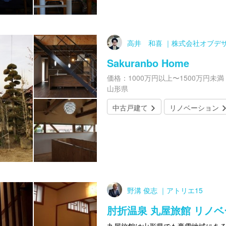
高井 和喜 ｜株式会社オブデ
Sakuranbo Home
価格：1000万円以上〜1500万円未満
山形県
中古戸建て
リノベーション
野溝 俊志 ｜アトリエ15
肘折温泉 丸屋旅館 リノ