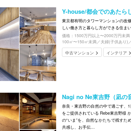
Y-house/都会でのあた
東京都有明のタワーマンションの改修
しい働き方と暮らし方ができる住ま
価格：1500万円以上〜2000万円未満
100㎡〜150㎡未満／夫婦(子供あり)
中古マンション
インテリア
Nagi no Ne東吉野（
奈良・東吉野の自然の中で過ごす、1日1
をご提供されている Rebe東吉野様
の“いま”を、自然なかたちで残すた
共感し、お手伝…