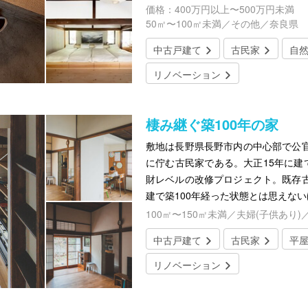
価格：400万円以上〜500万円未満
50㎡〜100㎡未満／その他／奈良県
中古戸建て
古民家
自
リノベーション
棲み継ぐ築100年の家
敷地は長野県長野市内の中心部で公
に佇む古民家である。大正15年に建
財レベルの改修プロジェクト。既存
建で築100年経った状態とは思えない
100㎡〜150㎡未満／夫婦(子供あり)
中古戸建て
古民家
平
リノベーション