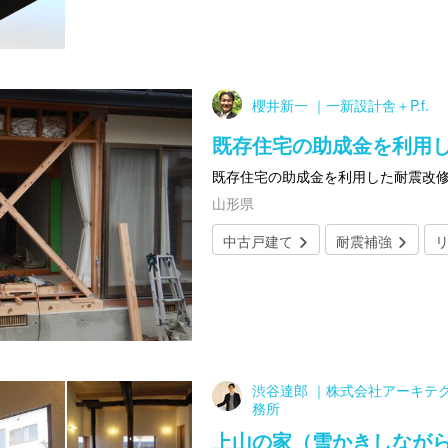
櫻井新一 ｜一新設計舎＋P.f.
既存住宅の助成金を利用
既存住宅の助成金を利用した耐震改
山形県
中古戸建て
耐震補強
渋谷達郎 ｜株式会社アーキテ
務所
上山の家（雪かきしなが