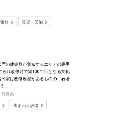
然素材
賃貸・民泊
官庁の建築群が集積するエリアの裏手
てられ改修時で築100年目となる文化
古民家は改修履歴があるものの、石場
ほ…
／長野県
屋
水まわり設備