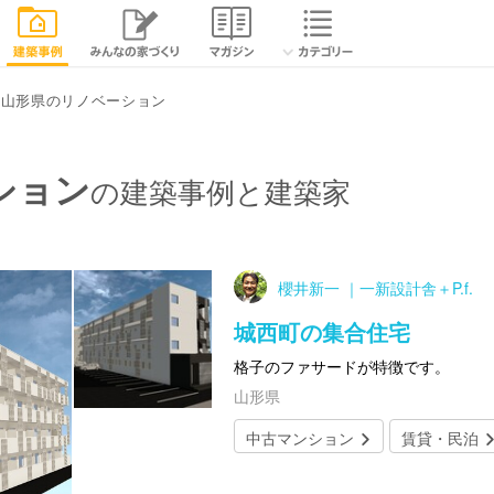
山形県のリノベーション
ション
の建築事例と建築家
櫻井新一 ｜一新設計舎＋P.f.
城西町の集合住宅
格子のファサードが特徴です。
山形県
中古マンション
賃貸・民泊