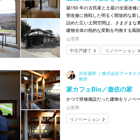
築150 年の古民家と土蔵の全面改
密改修に挑戦した明るく開放的な新し
詰めた広い土間空間は、さまざまな
建物全体の熱的な変動を均衡する風
山形県
中古戸建て
リノベーション
渋谷達郎 ｜株式会社アーキテ
務所
家カフェBio／遊佐の家
かつて研修施設だった建物をリノベ
山形県
リノベーション