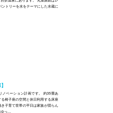
肘折温泉にあります。 丸屋旅館はレ
パントリーを水をテーマにした水蔵に
邸】
ノベーション計画です。 約35畳あ
する椅子座の空間と休日利用する床座
働き子育て世帯の平日は家族が団らん
にゆっ…