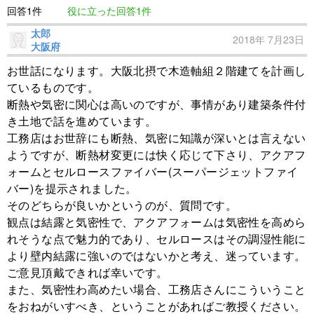
回答1件
役に立った回答1件
太郎
2018年 7月23日
大阪府
お世話になります。大阪北摂で木造軸組２階建てを計画し
ているものです。
断熱や気密に関心は高いのですが、事情があり建築条件付
き土地で話を進めています。
工務店はお世辞にも断熱、気密に知識が深いとは言えない
ようですが、断熱材変更には快く応じて下さり、アクアフ
ォームとセルロースファイバー(スーパージェットファイ
バー)を提示されました。
そのどちらが良いかというのが、質問です。
観点は結露と気密性で、アクアフォームは気密性を高めら
れそうな点で魅力的であり、セルロースはその調湿性能に
より壁内結露に強いのではないかと考え、迷っています。
ご意見頂戴できれば幸いです。
また、気密性わ高めたい場合、工務店さんにこういうこと
をおねがいすべき、ということがあればご教授ください。