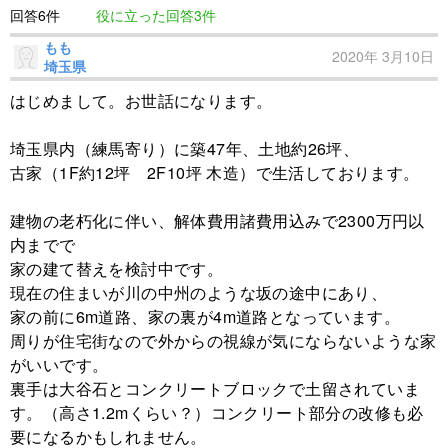
回答6件
役に立った回答3件
もも
2020年 3月10日
埼玉県
はじめまして。お世話になります。
埼玉県内（練馬寄り）に築47年、土地約26坪、
古家（1F約12坪 2F10坪 木造）で生活しております。
建物の老朽化に伴い、解体費用諸費用込みで2300万円以
内までで
家の建て替えを検討中です。
現在の住まいが川の中州のような坂の途中にあり、
家の前に6m道路、家の裏が4m道路となっています。
周りが住宅街なので外からの視線が気にならないような家
がいいです。
裏手は大谷石とコンクリートブロックで土留されていま
す。（高さ1.2mくらい？）コンクリート部分の改修も必
要になるかもしれません。