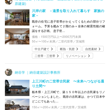
原建築)
川岸の家 －遠景を取り入れて暮らす 家族の
家－
既存の住宅に息子世帯がかえってくるための部分リフ
ォーム。予算を鑑みて２階のみ＋全体の耐震性能の確
認をする計画。 息子世…
価格：1500万円以上〜2000万円未満
50㎡〜100㎡未満／二世代世帯／茨城県
中古戸建て
断熱・気密
自然素材
二世帯・三世帯
リノベーション
納谷学 ｜納谷建築設計事務所
上三川町の二世帯古民家 〜未来へつながる通
り土間〜
栃木県・上三川町で、築１５０年以上の古民家をリノ
ベーションしました。 既存の古民家は、かつて日本中
どこにでもあった…
150㎡〜200㎡未満／二世代世帯／茨城県