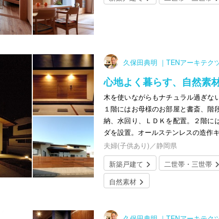
久保田典明 ｜TENアーキテク
心地よく暮らす、自然素
木を使いながらもナチュラル過ぎな
１階にはお母様のお部屋と書斎、階
納、水回り、ＬＤＫを配置。２階に
ダを設置。オールステンレスの造作
夫婦(子供あり)／静岡県
新築戸建て
二世帯・三世帯
自然素材
久保田典明 ｜TENアーキテク