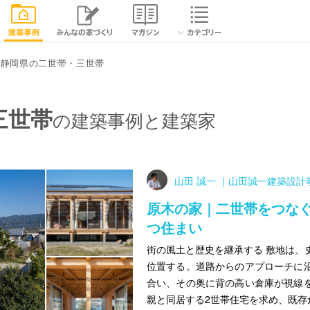
静岡県の二世帯・三世帯
三世帯
の建築事例と建築家
山田 誠一 ｜山田誠一建築設計
原木の家｜二世帯をつな
つ住まい
街の風土と歴史を継承する 敷地は、
位置する。道路からのアプローチに
合い、その奥に背の高い倉庫が視線
親と同居する2世帯住宅を求め、既存