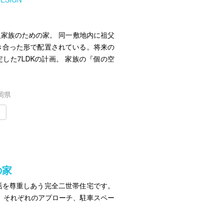
人家族のための家。 同一敷地内に祖父
き合った形で配置されている。将来の
した7LDKの計画。 家族の『個の空
岡県
の家
活を尊重しあう完全二世帯住宅です。
 それぞれのアプローチ、駐車スペー