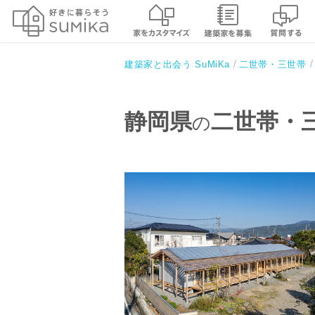
建築家と出会う SuMiKa
二世帯・三世帯
静岡県
二世帯・
の