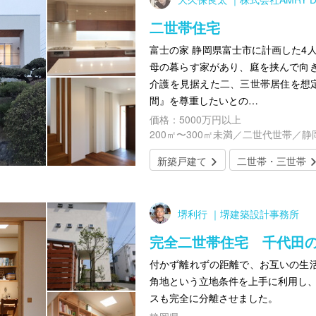
二世帯住宅
富士の家 静岡県富士市に計画した4
母の暮らす家があり、庭を挟んで向
介護を見据えた二、三世帯居住を想定
間』を尊重したいとの…
価格：5000万円以上
200㎡〜300㎡未満／二世代世帯／静
新築戸建て
二世帯・三世帯
堺利行 ｜堺建築設計事務所
完全二世帯住宅 千代田
付かず離れずの距離で、お互いの生
角地という立地条件を上手に利用し、
スも完全に分離させました。