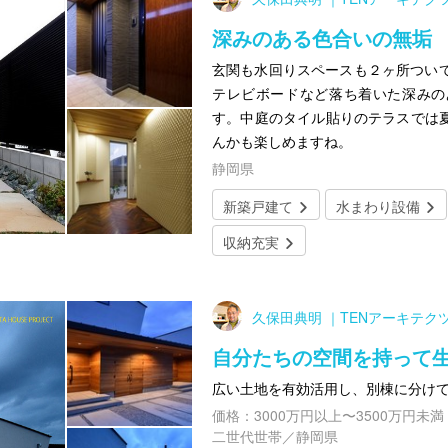
深みのある色合いの無垢
玄関も水回りスペースも２ヶ所つい
テレビボードなど落ち着いた深みの
す。中庭のタイル貼りのテラスでは
んかも楽しめますね。
静岡県
新築戸建て
水まわり設備
収納充実
久保田典明 ｜TENアーキテク
自分たちの空間を持って
広い土地を有効活用し、別棟に分け
価格：3000万円以上〜3500万円未満
二世代世帯／静岡県