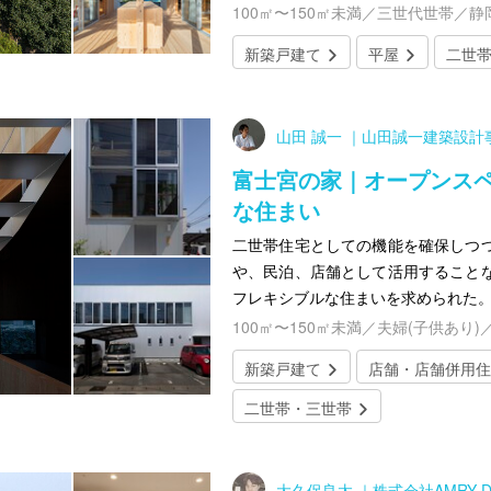
100㎡〜150㎡未満／三世代世帯／静
新築戸建て
平屋
二世
山田 誠一 ｜山田誠一建築設計
富士宮の家｜オープンス
な住まい
二世帯住宅としての機能を確保しつ
や、民泊、店舗として活用すること
フレキシブルな住まいを求められた
100㎡〜150㎡未満／夫婦(子供あり)
新築戸建て
店舗・店舗併用住
二世帯・三世帯
大久保良太 ｜株式会社AMRY D