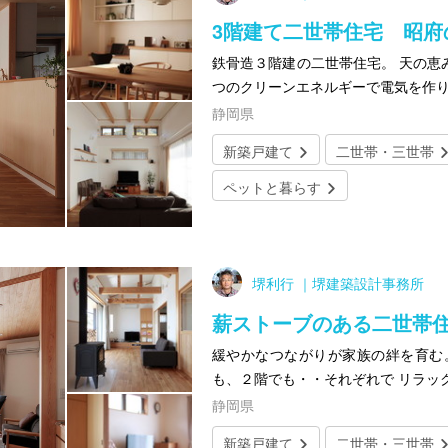
3階建て二世帯住宅 昭府
鉄骨造３階建の二世帯住宅。 天の恵み
つのクリーンエネルギーで電気を作
静岡県
新築戸建て
二世帯・三世帯
ペットと暮らす
堺利行 ｜堺建築設計事務所
薪ストーブのある二世帯
緩やかなつながりが家族の絆を育む
も、２階でも・・それぞれで リラッ
静岡県
新築戸建て
二世帯・三世帯