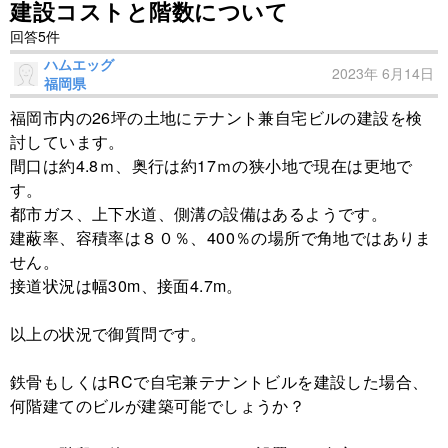
建設コストと階数について
回答5件
ハムエッグ
2023年 6月14日
福岡県
福岡市内の26坪の土地にテナント兼自宅ビルの建設を検
討しています。
間口は約4.8ｍ、奥行は約17ｍの狭小地で現在は更地で
す。
都市ガス、上下水道、側溝の設備はあるようです。
建蔽率、容積率は８０％、400％の場所で角地ではありま
せん。
接道状況は幅30m、接面4.7m。
以上の状況で御質問です。
鉄骨もしくはRCで自宅兼テナントビルを建設した場合、
何階建てのビルが建築可能でしょうか？