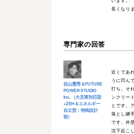
います。
長くなり
専門家の回答
近くであ
うに凹ん
佐山憲秀＆FUTURE
打ち。そ
POWER STUDIO
Inc. （大災害対応型
ンクリー
+ZEH＆エネルギー
とです。
自立型：特殊設計
落とし継
部）
です。外
沈下起こ