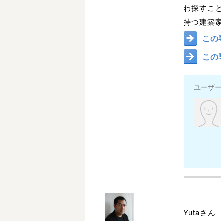
わ探すこ
持つ建築
この
この
ユーザ
Yutaさん