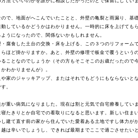
の方法でいいのかを誰かに相談したかったのとで保留にしてい
なので、地面がへこんでいたことと、外壁の亀裂と雨漏り、基
連動しているかどうかはわかりません。一時的に床を上げても
るようになったので、関係ないかもしれません。
理・腐食した土台の交換・床を上げる、この３つのリフォーム
くらほど掛かりますか。あと、外壁の修理で板金で覆うという
いることなのでしょうか（その方もそこそこのお歳だったので
うかわかりませんが）。
良や家のジャッキアップ、またはそれでもどうにもならないと
です。
族が重い病気になりました。現在は割と元気で自宅療養してい
は寝たきりとか自宅での看取りになると思います。新しい住ま
いし建て直す前の家から住んでいた愛着ある土地ですし体力が
引越は辛いでしょうし、できれば最期までここで過ごさせたい