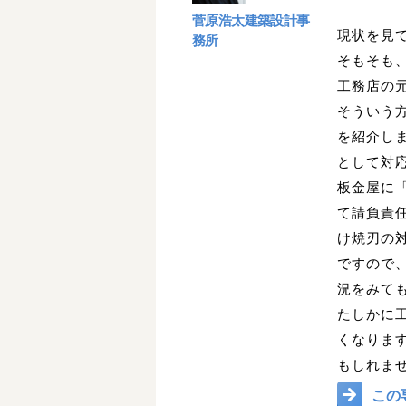
菅原浩太建築設計事
現状を見
務所
そもそも
工務店の
そういう
を紹介し
として対
板金屋に
て請負責
け焼刃の
ですので
況をみて
たしかに
くなりま
もしれま
この