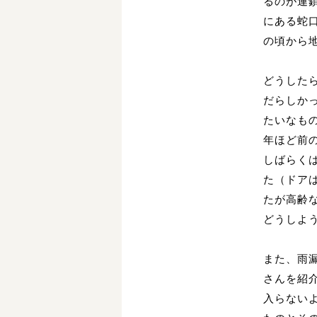
るのが連
にある蛇
の頃から
どうした
だらしか
たいなも
年ほど前
しばらく
た（ドア
たが高齢
どうしよ
また、雨
さんを紹
入らない