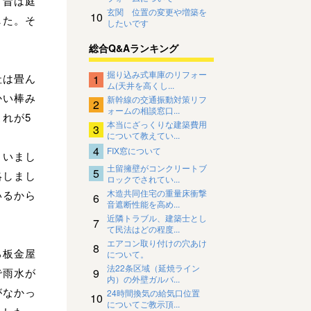
。昔は庭
玄関 位置の変更や増築を
10
した。そ
したいです
総合Q&Aランキング
掘り込み式車庫のリフォー
社は畳ん
1
ム(天井を高くし...
かい棒み
新幹線の交通振動対策リフ
2
ォームの相談窓口...
れが5
本当にざっくりな建築費用
3
について教えてい...
4
FIX窓について
まいまし
土留擁壁がコンクリートブ
5
絡しまし
ロックでされてい...
木造共同住宅の重量床衝撃
いるから
6
音遮断性能を高め...
近隣トラブル、建築士とし
7
て民法はどの程度...
エアコン取り付けの穴あけ
8
ろ板金屋
について。
法22条区域（延焼ライン
9
で雨水が
内）の外壁ガルバ...
がなかっ
24時間換気の給気口位置
10
についてご教示頂...