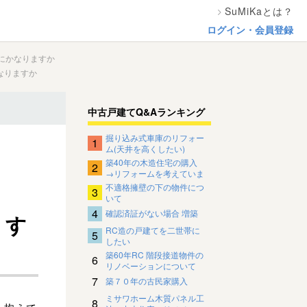
SuMiKaとは？
ログイン・会員登録
にかなりますか
なりますか
中古戸建てQ&Aランキング
掘り込み式車庫のリフォー
1
ム(天井を高くしたい)
築40年の木造住宅の購入
2
→リフォームを考えていま
す。
不適格擁壁の下の物件につ
3
いて
4
確認済証がない場合 増築
ます
RC造の戸建てを二世帯に
5
したい
築60年RC 階段接道物件の
6
リノベーションについて
7
築７０年の古民家購入
ミサワホーム木質パネル工
8