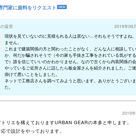
専門家に資料をリクエスト
ーの返答
2019年06
現状を見ていないのに見積もれる人は居ない…それもそうですよね
ません。
これまで建築関係の方と関わったことがなく、どんな人に相談して
か、何だか騙されそうで（今の家も手抜き工事をされている気がす
で）誰を信じていいのかわかりません。なので古くから内装関係の
やっているご近所さんに話したら板金屋さんを紹介されました。ご
掛けて悪いことをしました。
ネットで工務店さんを調べてみようと思います。ありがとうござい
た。
2019
トリエを構えておりますURBAN GEARの本多と申します。
対応で設計をやっております。