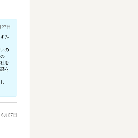
月27日
。すみ
いいの
るの
会社を
迷惑を
まし
年 6月27日