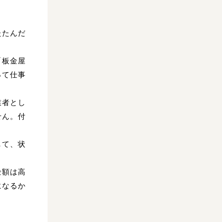
たたんだ
「板金屋
って仕事
業者とし
せん。付
して、状
金額は高
になるか