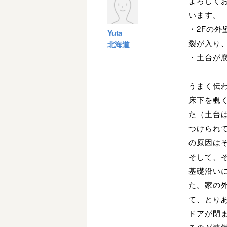
よろしく
います。
・2Fの
Yuta
裂が入り
北海道
・土台が
うまく伝
床下を覗
た（土台
つけられ
の原因は
そして、
基礎沿い
た。家の
て、とり
ドアが閉