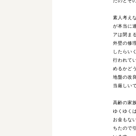
たのとそ
素人考え
が本当に
アは閉ま
外壁の修
したらい
行われて
めるかど
地盤の改
当厳しい
高齢の家
ゆくゆく
お金もな
ちたので