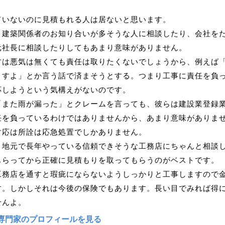
ていないのに見積もれる人は居ないと思います。
、建築関係者のお知り合いが多そうな人に相談したり、会社を
元社長に相談したりしてもあまり意味がありません。
方は悪気は無くても責任は取りたくないでしょうから、例えば
ますよ」とか言う話で済まそうとする。つまり工事に責任を負
応しようという気構えがないのです。
「また雨が漏った」とクレームを言っても、彼らは建設業登録
任を負っているわけではありませんから、あまり意味がありま
対応は所詮は応急処置でしかありません。
、地元で長年やっている信頼できそうな工務店にちゃんと相談
もらってから正確に見積もりを取ってもらうのがベストです。
工務店を通すと瑕疵にならないようしっかりと工事しますので
す。しかしそれは今後の保険でもあります。長い目でみれば得
せんよ。
専門家のプロフィールを見る