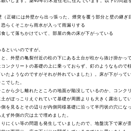
お願いします。築40年の木造住宅に住んでいます。以下の問題
外壁（正確には外壁から出っ張った、煙突を覆う部分と壁の継ぎ
、恐らくそこから雨水が入って雨漏りする
腐食して落ちかけていて、部屋の角の床が下がっている
わるといいのですが。
くと、外壁の亀裂付近の柱の下にある土台が柱から抜け掛かっ
はコンクリートの基礎の上に乗っておらず、釘のようなもので
ていたようなのですがそれが外れていました）。床が下がって
そこでした。
そこから少し離れたところの地面が陥没しているのか、コンク
に土がぽっこりえぐれていて基礎が周囲よりも大きく露出して
外側を見るとその辺りが内側同様基礎に沿って半円状の穴にな
あえず外側の穴は土で埋めました。
まりにくい等の問題も発生していましたので、地盤沈下で家が