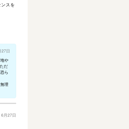
センスを
月27日
敷地や
ただ
も恐ら
、無理
年 6月27日