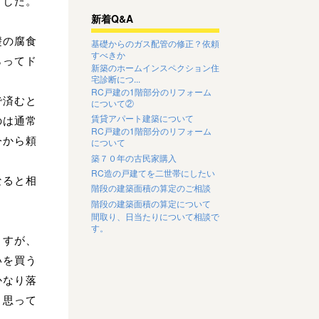
ました。
新着Q&A
礎の腐食
基礎からのガス配管の修正？依頼
すべきか
らってド
新築のホームインスペクション住
宅診断につ...
RC戸建の1階部分のリフォーム
で済むと
について②
賃貸アパート建築について
のは通常
RC戸建の1階部分のリフォーム
今から頼
について
築７０年の古民家購入
RC造の戸建てを二世帯にしたい
なると相
階段の建築面積の算定のご相談
階段の建築面積の算定について
間取り、日当たりについて相談で
す。
ますが、
いを買う
かなり落
と思って