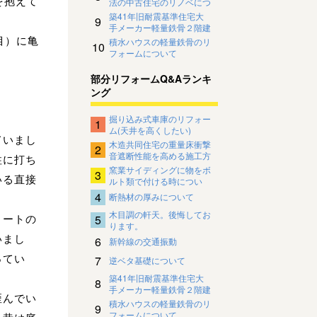
を抱えて
法の中古住宅のリノベにつ
いて
築41年旧耐震基準住宅大
9
手メーカー軽量鉄骨２階建
目）に亀
住宅のリノベーションにつ
積水ハウスの軽量鉄骨のリ
10
いて
フォームについて
部分リフォームQ&Aランキ
ング
掘り込み式車庫のリフォー
1
ム(天井を高くしたい)
ていまし
木造共同住宅の重量床衝撃
2
音遮断性能を高める施工方
柱に打ち
法について
窯業サイディングに物をボ
3
いる直接
ルト類で付ける時につい
て。
4
断熱材の厚みについて
木目調の軒天。後悔してお
リートの
5
ります。
いまし
6
新幹線の交通振動
ってい
7
逆ベタ基礎について
築41年旧耐震基準住宅大
8
手メーカー軽量鉄骨２階建
歪んでい
住宅のリノベーションにつ
積水ハウスの軽量鉄骨のリ
9
いて
フォームについて