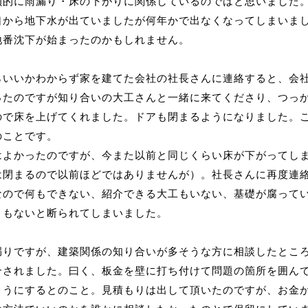
鎖的に雨漏り・床の下がりに関係しているのではと思いました
口から地下水が出ていましたが何年かで出なくなってしまいま
地番沈下が始まったのかもしれません。
らいいかわからず家を建てた会社の社長さんに連絡すると、会
ったのですが知り合いの大工さんと一緒に来てくださり、つっ
ので床を上げてくれました。ドアも閉まるようになりました。こ
のことです。
はよかったのですが、今また以前と同じくらい床が下がってし
は閉まるので以前ほどではありませんが）。社長さんに再度連
なので何もできない、紹介できる大工もいない、基礎が腐って
うもないと断られてしまいました。
漏りですが、建築関係の知り合いが多そうな方に相談したとこ
介されました。曰く、板金を壁に打ち付けて問題の箇所を囲ん
ようにするとのこと。見積もりは出して頂いたのですが、お金