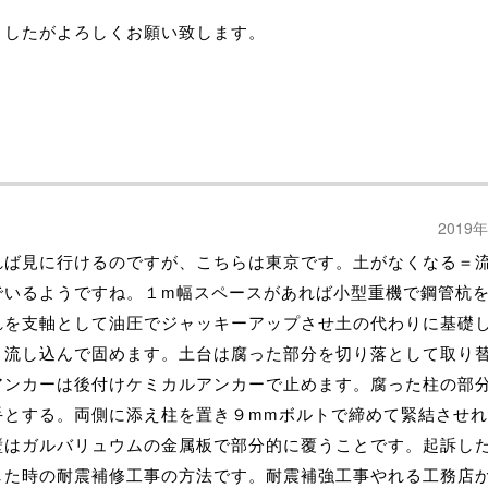
ましたがよろしくお願い致します。
2019
れば見に行けるのですが、こちらは東京です。土がなくなる＝
でいるようですね。１m幅スペースがあれば小型重機で鋼管杭
れを支軸として油圧でジャッキーアップさせ土の代わりに基礎
ト流し込んで固めます。土台は腐った部分を切り落として取り
アンカーは後付けケミカルアンカーで止めます。腐った柱の部
手とする。両側に添え柱を置き９mmボルトで締めて緊結させ
壁はガルバリュウムの金属板で部分的に覆うことです。起訴し
した時の耐震補修工事の方法です。耐震補強工事やれる工務店