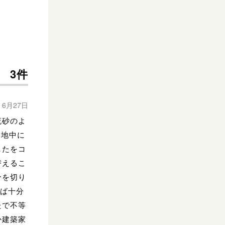
3件
年 6月27日
流砂のよ
を地中に
したをコ
替えるこ
分を切り
れば十分
たで不等
か建築家