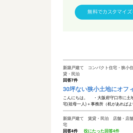
新築戸建て コンパクト住宅・狭小
貸・民泊
回答
7件
30坪ない狭小土地にオフ
こんにちは。 ・大阪府守口市に土地
宅(祖母一人)＋事務所（机があればよ
新築戸建て 賃貸・民泊 店舗・店
宅
回答
4件
役にたった回答
4件