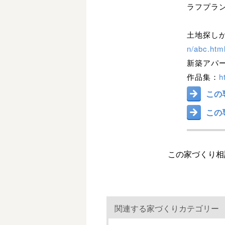
ラフプラ
土地探し
n/abc.htm
新築アパ
作品集：
h
この
この
この家づくり相談
関連する家づくりカテゴリー