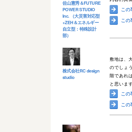
佐山憲秀＆FUTURE
この
POWER STUDIO
Inc. （大災害対応型
この
+ZEH＆エネルギー
自立型：特殊設計
部）
敷地は、
のでしょ
株式会社RC design
階であれ
studio
と思いま
この
この