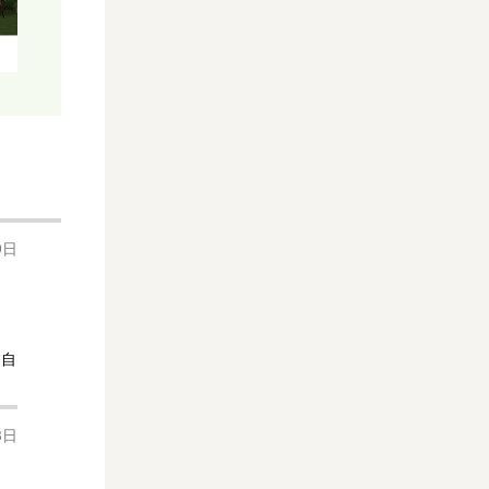
9日
・自
3日