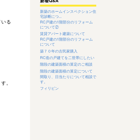
新着Q&A
新築のホームインスペクション住
宅診断につ...
ている
RC戸建の1階部分のリフォーム
について②
賃貸アパート建築について
RC戸建の1階部分のリフォーム
について
築７０年の古民家購入
RC造の戸建てを二世帯にしたい
階段の建築面積の算定のご相談
階段の建築面積の算定について
間取り、日当たりについて相談で
す。
ます。
フィリピン
。