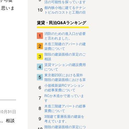
活の可能性を探っています
と思いま
都内狭小地に建てるテナン
10
トビルのコストと工期の目
安について
賃貸・民泊Q&Aランキング
消防のための進入口が必要
1
と言われました。
木造三階建のアパートの建
2
築費について
階段の建築面積の算定のご
3
相談
賃貸マンションの建設費用
4
について
東京都23区における屋外
5
階段の建築面積における算
入、不算入
小規模新築RCマンション
6
の総事業費について
RCか木造かで迷っていま
7
す
木造三階建アパートの総事
8
業費について
10月31日
3階建て重層長屋の建築を
9
ん。相談
考えています。
階段の建築面積の算定につ
10