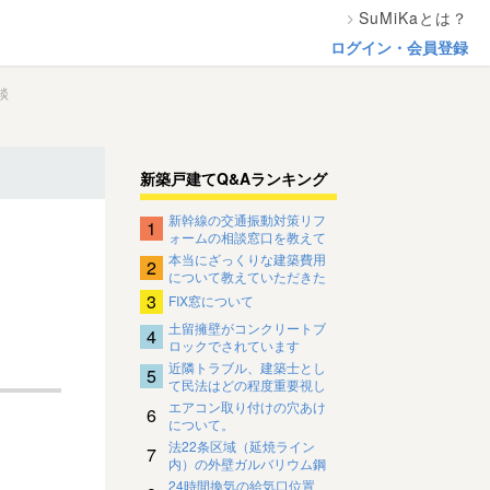
SuMiKaとは？
ログイン・会員登録
談
新築戸建てQ&Aランキング
新幹線の交通振動対策リフ
1
ォームの相談窓口を教えて
ください。
本当にざっくりな建築費用
2
について教えていただきた
いです
3
FIX窓について
土留擁壁がコンクリートブ
4
ロックでされています
近隣トラブル、建築士とし
5
て民法はどの程度重要視し
ているのですか？
エアコン取り付けの穴あけ
6
について。
法22条区域（延焼ライン
7
内）の外壁ガルバリウム鋼
板の下地について
24時間換気の給気口位置