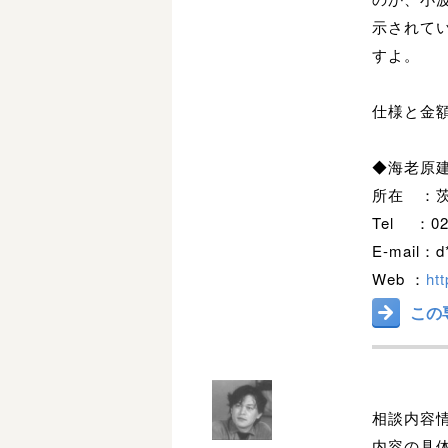
示されて
すよ。
仕様と金
◆海老原
所在 ：
Tel ：029
E-mail：d*
Web ：
ht
この
相談内容
内容の具