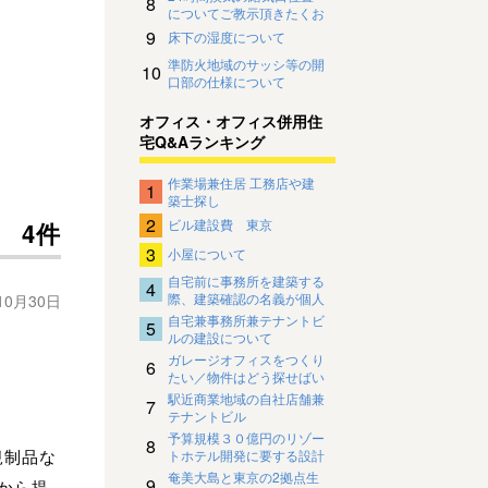
8
についてご教示頂きたくお
願い致します。
9
床下の湿度について
準防火地域のサッシ等の開
10
口部の仕様について
オフィス・オフィス併用住
宅Q&Aランキング
作業場兼住居 工務店や建
1
築士探し
2
ビル建設費 東京
4件
3
小屋について
自宅前に事務所を建築する
4
際、建築確認の名義が個人
10月30日
名になってしまい、金融公
自宅兼事務所兼テナントビ
5
庫の借入困難な場合
ルの建設について
ガレージオフィスをつくり
6
たい／物件はどう探せばい
い？法律は大丈夫？
駅近商業地域の自社店舗兼
7
テナントビル
予算規模３０億円のリゾー
8
規制品な
トホテル開発に要する設計
デザイン料の相場について
奄美大島と東京の2拠点生
9
んから提