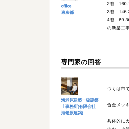
2階 160
office
3階 145
東京都
4階 69
の新築工
専門家の回答
つくば市
海老原建築一級建築
合金メッ
士事務所(有限会社
海老原建築)
具体的に
のか、小波