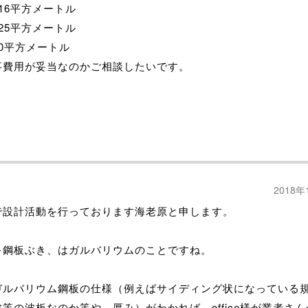
.16平方メートル
.25平方メートル
.30平方メートル
事費用が妥当なのかご相談したいです。
2018年
で設計活動を行っております海老原と申します。
キ鋼板ぶき、はガルバリウムのことですね。
ガルバリウム鋼板の仕様（例えばサイディング状になっている
等の波板なのか等や、厚み）がわかれば、office様が業者さ