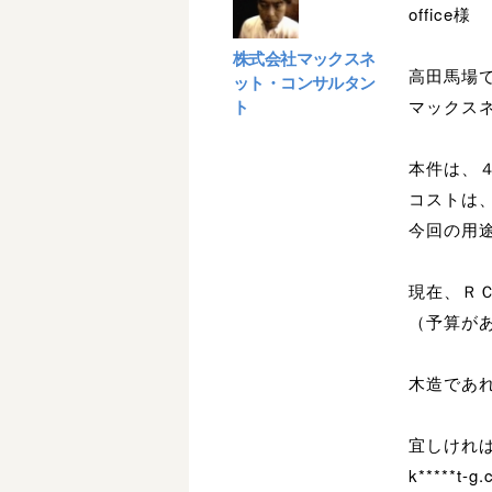
office様
株式会社マックスネ
高田馬場
ット・コンサルタン
ト
マックス
本件は、
コストは
今回の用
現在、Ｒ
（予算が
木造であ
宜しけれ
k*****t-g.