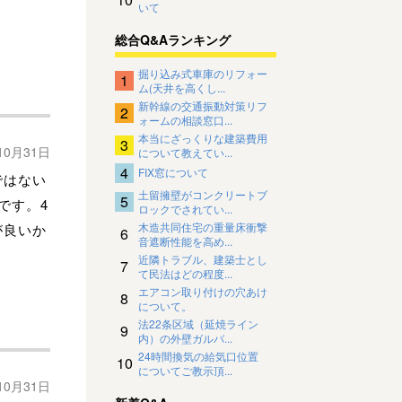
いて
総合Q&Aランキング
掘り込み式車庫のリフォー
1
ム(天井を高くし...
新幹線の交通振動対策リフ
2
ォームの相談窓口...
本当にざっくりな建築費用
3
10月31日
について教えてい...
4
FIX窓について
ではない
土留擁壁がコンクリートブ
5
です。4
ロックでされてい...
木造共同住宅の重量床衝撃
が良いか
6
音遮断性能を高め...
近隣トラブル、建築士とし
7
て民法はどの程度...
エアコン取り付けの穴あけ
8
について。
法22条区域（延焼ライン
9
内）の外壁ガルバ...
24時間換気の給気口位置
10
についてご教示頂...
10月31日