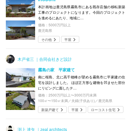
本計画地は鹿児島県霧島市にある既存店舗の移転新築
工事のプロジェクトになります。今回のプロジェクト
を進めるにあたり、地域に…
価格：5000万円以上
鹿児島県
その他
平屋
木戸省三 ｜合同会社きど設計
霧島の家 平家建て
南に桜島、北に高千穂峰が望める霧島市に平家建の住
宅を設計しました。 ほぼ正方形な建物を凹ませた部分
にリビングに面したテ…
価格：2500万円以上〜3000万円未満
100㎡〜150㎡未満／夫婦(子供あり)／鹿児島県
新築戸建て
平屋
ローコスト住宅
渕上 達矢 ｜zeal architects