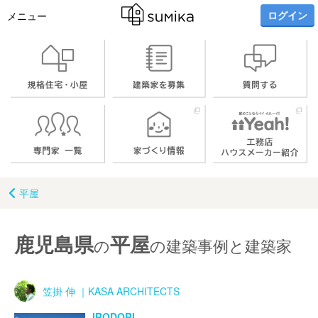
ログイン
メニュー
平屋
鹿児島県
平屋
の
の建築事例と建築家
笠掛 伸 ｜KASA ARCHITECTS
IRODORI