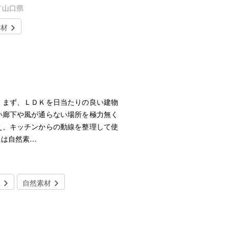
／山口県
素材
。まず、ＬＤＫを日当たりの良い建物
い廊下や風が通らない場所を極力無く
え、キッチンからの動線を整理して使
には自然素…
屋
自然素材