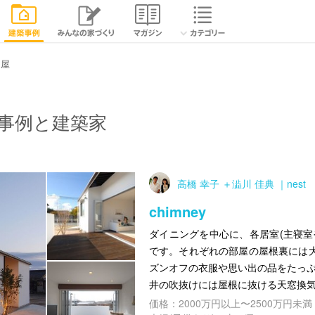
平屋
事例と建築家
高橋 幸子 ＋澁川 佳典 ｜nest
chimney
ダイニングを中心に、各居室(主寝室
です。それぞれの部屋の屋根裏には
ズンオフの衣服や思い出の品をたっぷ
井の吹抜けには屋根に抜ける天窓換
価格：2000万円以上〜2500万円未満