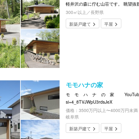
軽井沢の森に佇む山荘です。 眺望抜
300㎡以上／長野県
新築戸建て
平屋
モモハナの家
モモハナの家 YouTube https:/
si=4_8TVJWpU3rdsJeX
価格：3500万円以上〜4000万円未満
岐阜県
新築戸建て
平屋