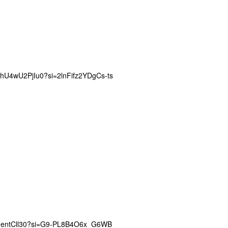
hU4wU2PjIu0?si=2lnFifz2YDgCs-ts
fientCll30?si=G9-PL8B4O6x_G6WB