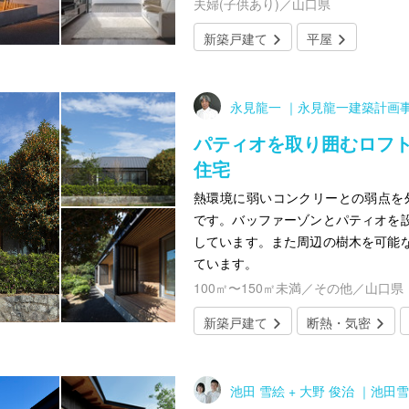
夫婦(子供あり)／山口県
新築戸建て
平屋
永見龍一 ｜永見龍一建築計画
パティオを取り囲むロフト
住宅
熱環境に弱いコンクリーとの弱点を
です。バッファーゾンとパティオを
しています。また周辺の樹木を可能
ています。
100㎡〜150㎡未満／その他／山口県
新築戸建て
断熱・気密
池田 雪絵 + 大野 俊治 ｜池