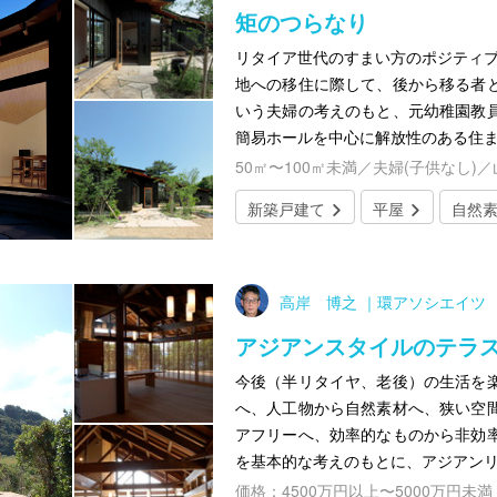
矩のつらなり
リタイア世代のすまい方のポジティブ
地への移住に際して、後から移る者
いう夫婦の考えのもと、元幼稚園教
簡易ホールを中心に解放性のある住
50㎡〜100㎡未満／夫婦(子供なし)
新築戸建て
平屋
自然
高岸 博之 ｜環アソシエイツ
アジアンスタイルのテラ
今後（半リタイヤ、老後）の生活を
へ、人工物から自然素材へ、狭い空
アフリーへ、効率的なものから非効
を基本的な考えのもとに、アジアン
価格：4500万円以上〜5000万円未満