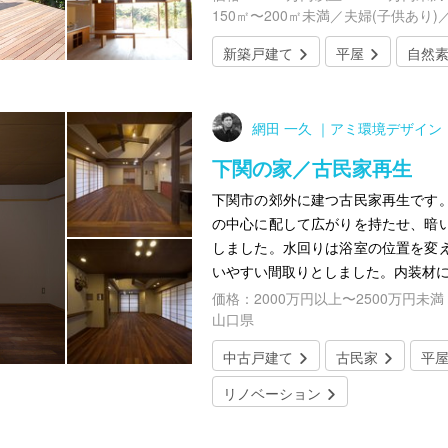
150㎡〜200㎡未満／夫婦(子供あり)
新築戸建て
平屋
自然
網田 一久 ｜アミ環境デザイン
下関の家／古民家再生
下関市の郊外に建つ古民家再生です
の中心に配して広がりを持たせ、暗
しました。水回りは浴室の位置を変
いやすい間取りとしました。内装材
価格：2000万円以上〜2500万円未満
山口県
中古戸建て
古民家
平
リノベーション