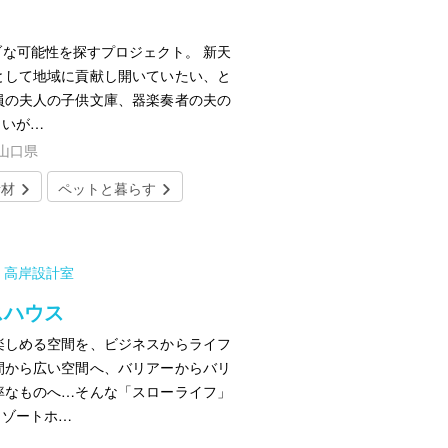
な可能性を探すプロジェクト。 新天
として地域に貢献し開いていたい、と
員の夫人の子供文庫、器楽奏者の夫の
まいが…
／山口県
素材
ペットと暮らす
 高岸設計室
スハウス
楽しめる空間を、ビジネスからライフ
間から広い空間へ、バリアーからバリ
率なものへ…そんな「スローライフ」
リゾートホ…