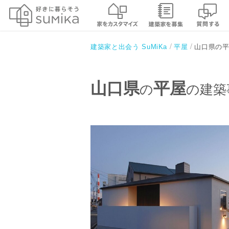
山口県の
建築家と出会う SuMiKa
平屋
山口県
平屋
の
の建築