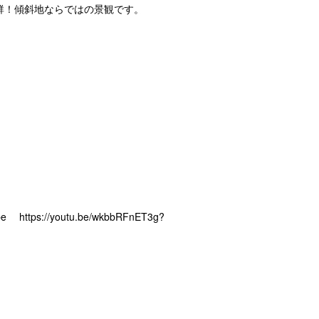
群！傾斜地ならではの景観です。
/youtu.be/wkbbRFnET3g?