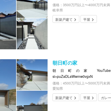
価格：3500万円以上〜4000万円未満
岐阜県
新築戸建て
平屋
朝日町の家
朝日町の家 YouTube https:/
si=puZaDLaWwmw0vgxN
価格：4500万円以上〜5000万円未満
愛知県
新築戸建て
平屋
ガレ