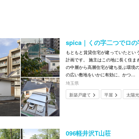
spica｜くの字二つでロ
もともと賃貸住宅が建っていたとい
計画です。 施主はこの地に長く住ま
の中層から高層住宅が建ち並ぶ環境の
の広い敷地をいかに有効に、かつ…
埼玉県
新築戸建て
平屋
太陽
096軽井沢T山荘