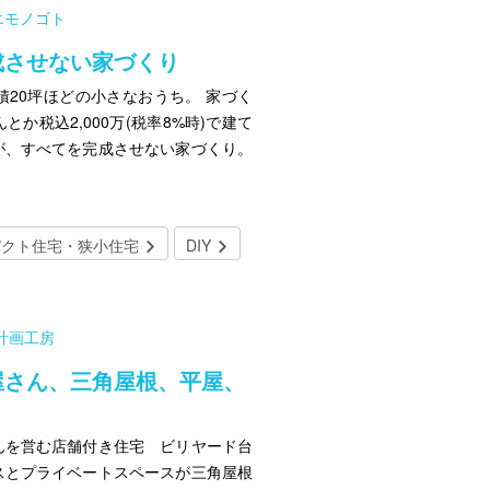
エモノゴト
成させない家づくり
20坪ほどの小さなおうち。 家づく
か税込2,000万(税率8%時)で建て
が、すべてを完成させない家づくり。
パクト住宅・狭小住宅
DIY
計画工房
屋さん、三角屋根、平屋、
んを営む店舗付き住宅 ビリヤード台
スとプライベートスペースが三角屋根