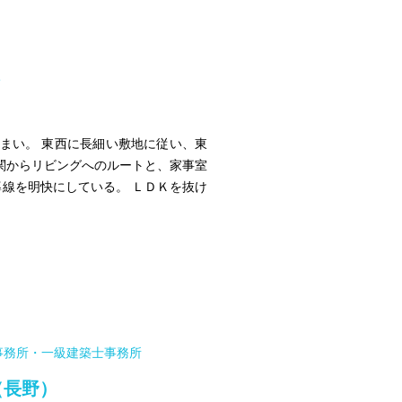
e
まい。 東西に長細い敷地に従い、東
関からリビングへのルートと、家事室
線を明快にしている。 ＬＤＫを抜け
事務所・一級建築士事務所
（長野）