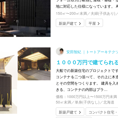
地に対応した仕様になっています。 A villa wi
150㎡〜200㎡未満／夫婦(子供あり)
新築戸建て
平屋
安田智紀 ｜トートアーキテク
１０００万円で建てられ
大船での新築住宅のプロジェクトです
コンテナを二つ並べて、その上に木
とその空間をつくります。 建具を入
きる、コンテナの内部はプラ…
価格：1000万円以上〜1500万円未満
50㎡未満／単身(子供なし)／北海道
新築戸建て
コンパクト住宅・