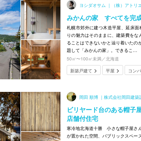
ヨシダオサム ｜（株）アトリ
みかんの家 すべてを完
札幌市郊外に建つ木造平屋、延床面積
りの魅力はそのままに、建築費をなんと
ることはできないかと辿り着いたの
題して「みかんの家」。できるこ…
50㎡〜100㎡未満／北海道
新築戸建て
平屋
コン
岡田 順博 ｜株式会社岡田建築
ビリヤード台のある帽子
店舗付住宅
寒冷地北海道十勝 小さな帽子屋さ
が置かれた空間、パブリックスペー