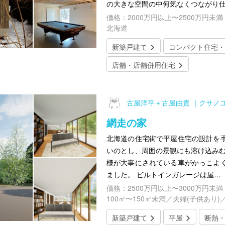
の大きな空間の中何気なくつながり
価格：2000万円以上〜2500万円未満
北海道
新築戸建て
コンパクト住宅・
店舗・店舗併用住宅
古屋洋平＋古屋由貴 ｜クサノ
網走の家
北海道の住宅街で平屋住宅の設計を
いのとし、周囲の景観にも溶け込みむ
様が大事にされている車がかっこよ
ました。 ビルトインガレージは屋…
価格：2500万円以上〜3000万円未満
100㎡〜150㎡未満／夫婦(子供あり)
新築戸建て
平屋
断熱