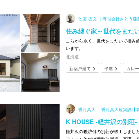
佐藤 徳文 ｜有限会社さとう建
住み継ぐ家～世代をまた
こらから永く、世代をまたいで棲み
います。
北海道
新築戸建て
平屋
ガレ
香月真大 ｜香月真大建築設計
K HOUSE -軽井沢の別荘-
軽井沢の暖炉付の別荘が竣工しまし
フォーム吹付け断熱と屋根・基礎・