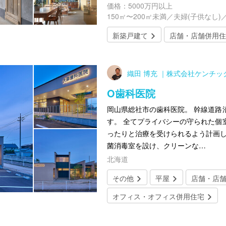
価格：5000万円以上
150㎡〜200㎡未満／夫婦(子供なし)
新築戸建て
店舗・店舗併用住
織田 博充 ｜株式会社ケンチッ
O歯科医院
岡山県総社市の歯科医院。 幹線道路
す。 全てプライバシーの守られた個
ったりと治療を受けられるよう計画し
菌消毒室を設け、クリーンな…
北海道
その他
平屋
店舗・店
オフィス・オフィス併用住宅