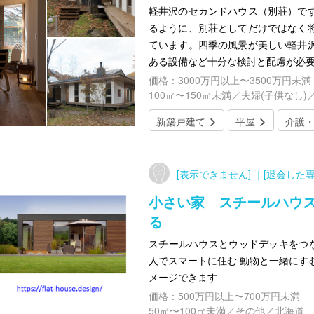
軽井沢のセカンドハウス（別荘）で
るように、別荘としてだけではなく
ています。四季の風景が美しい軽井
ある設備など十分な検討と配慮が必
価格：3000万円以上〜3500万円未満
100㎡〜150㎡未満／夫婦(子供なし)
新築戸建て
平屋
介護
[表示できません] ｜[退会した専
小さい家 スチールハウ
る
スチールハウスとウッドデッキをつな
人でスマートに住む 動物と一緒にす
メージできます
価格：500万円以上〜700万円未満
50㎡〜100㎡未満／その他／北海道