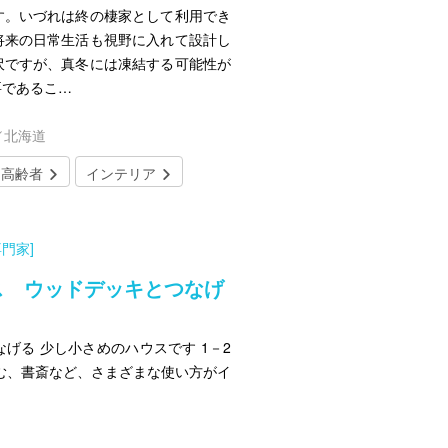
す。いづれは終の棲家として利用でき
将来の日常生活も視野に入れて設計し
沢ですが、真冬には凍結する可能性が
要であるこ…
／北海道
・高齢者
インテリア
門家]
ス ウッドデッキとつなげ
げる 少し小さめのハウスです 1－2
む、書斎など、さまざまな使い方がイ