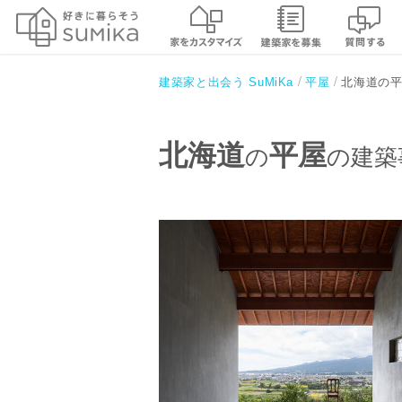
北海道の
建築家と出会う SuMiKa
平屋
北海道
平屋
の
の建築