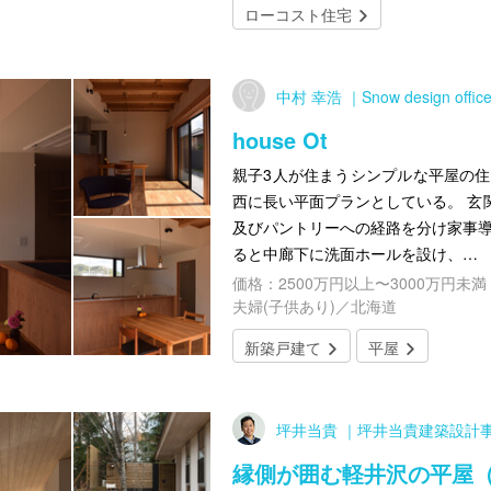
ローコスト住宅
中村 幸浩 ｜Snow design offic
house Ot
親子3人が住まうシンプルな平屋の住
西に長い平面プランとしている。 玄
及びパントリーへの経路を分け家事導
ると中廊下に洗面ホールを設け、…
価格：2500万円以上〜3000万円未満
夫婦(子供あり)／北海道
新築戸建て
平屋
坪井当貴 ｜坪井当貴建築設計
縁側が囲む軽井沢の平屋