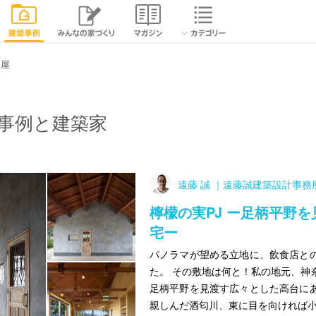
平屋
事例と建築家
遠藤 誠 ｜遠藤誠建築設計事務
檸檬の実PJ ー足柄平野
宅ー
パノラマが望める立地に、飲食店と
た。 その敷地は何と！私の地元、神
足柄平野を見渡す広々とした高台に
親しんだ酒匂川、東に目を向ければ